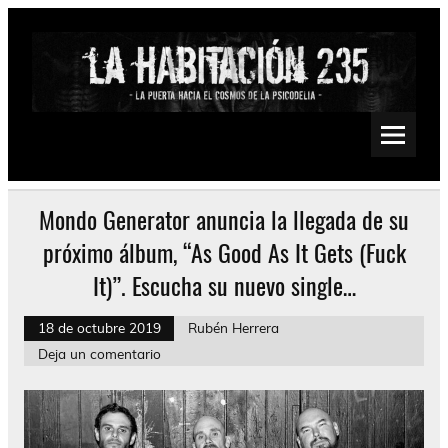
Saltar
al
contenido
La Habitación 235
Psychedelic, Stoner, Doom, Sludge, Fuzz, Space, Drone
Mondo Generator anuncia la llegada de su
próximo álbum, “As Good As It Gets (Fuck
It)”. Escucha su nuevo single…
18 de octubre 2019
Rubén Herrera
Deja un comentario