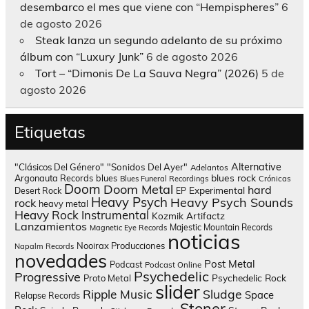
desembarco el mes que viene con “Hempispheres”
6
de agosto 2026
Steak lanza un segundo adelanto de su próximo
álbum con “Luxury Junk”
6 de agosto 2026
Tort – “Dimonis De La Sauva Negra” (2026)
5 de
agosto 2026
Etiquetas
Alternative
"Clásicos Del Género"
"Sonidos Del Ayer"
Adelantos
blues rock
Argonauta Records
blues
Blues Funeral Recordings
Crónicas
Doom
Doom Metal
hard
Experimental
Desert Rock
EP
Heavy Psych
Heavy Psych Sounds
rock
heavy metal
Heavy Rock
Instrumental
Kozmik Artifactz
Lanzamientos
Majestic Mountain Records
Magnetic Eye Records
noticias
Nooirax Producciones
Napalm Records
novedades
Post Metal
Podcast
Podcast Online
Psychedelic
Progressive
Psychedelic Rock
Proto Metal
slider
Sludge
Ripple Music
Space
Relapse Records
Stoner