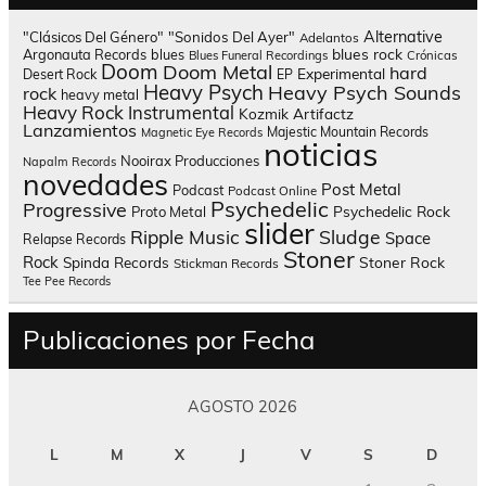
Alternative
"Clásicos Del Género"
"Sonidos Del Ayer"
Adelantos
blues rock
Argonauta Records
blues
Blues Funeral Recordings
Crónicas
Doom
Doom Metal
hard
Experimental
Desert Rock
EP
Heavy Psych
Heavy Psych Sounds
rock
heavy metal
Heavy Rock
Instrumental
Kozmik Artifactz
Lanzamientos
Majestic Mountain Records
Magnetic Eye Records
noticias
Nooirax Producciones
Napalm Records
novedades
Post Metal
Podcast
Podcast Online
Psychedelic
Progressive
Psychedelic Rock
Proto Metal
slider
Sludge
Ripple Music
Space
Relapse Records
Stoner
Rock
Spinda Records
Stoner Rock
Stickman Records
Tee Pee Records
Publicaciones por Fecha
AGOSTO 2026
L
M
X
J
V
S
D