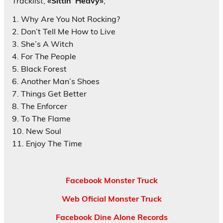
Tracklist
,
«Sittin’ Heavy»
;
1. Why Are You Not Rocking?
2. Don’t Tell Me How to Live
3. She’s A Witch
4. For The People
5. Black Forest
6. Another Man’s Shoes
7. Things Get Better
8. The Enforcer
9. To The Flame
10. New Soul
11. Enjoy The Time
Facebook Monster Truck
Web Oficial Monster Truck
Facebook Dine Alone Records