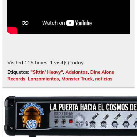
Visited 115 times, 1 visit(s) today
Etiquetas:
"Sittin' Heavy"
,
Adelantos
,
Dine Alone
Records
,
Lanzamientos
,
Monster Truck
,
noticias