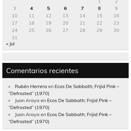
1
2
3
4
5
6
7
8
9
10
11
12
13
14
15
16
17
18
19
20
21
22
23
24
25
26
27
28
29
30
31
« Jul
Comentarios recientes
Rubén Herrera
en
Ecos De Sabbath; Frijid Pink –
“Defrosted” (1970)
Juan Araya
en
Ecos De Sabbath; Frijid Pink –
“Defrosted” (1970)
Juan Araya
en
Ecos De Sabbath; Frijid Pink –
“Defrosted” (1970)