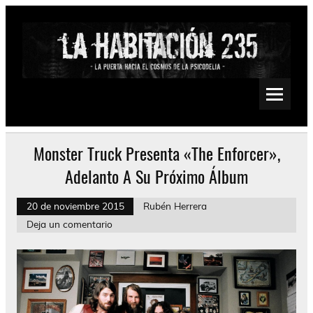
Saltar
al
contenido
La Habitación 235
Psychedelic, Stoner, Doom, Sludge, Fuzz, Space, Drone
Monster Truck Presenta «The Enforcer»,
Adelanto A Su Próximo Álbum
20 de noviembre 2015
Rubén Herrera
Deja un comentario