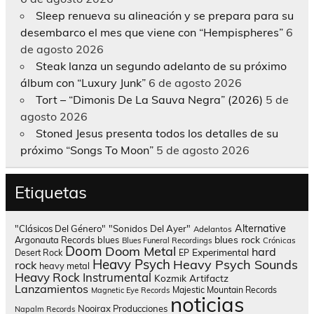
Sleep renueva su alineación y se prepara para su
desembarco el mes que viene con “Hempispheres”
6
de agosto 2026
Steak lanza un segundo adelanto de su próximo
álbum con “Luxury Junk”
6 de agosto 2026
Tort – “Dimonis De La Sauva Negra” (2026)
5 de
agosto 2026
Stoned Jesus presenta todos los detalles de su
próximo “Songs To Moon”
5 de agosto 2026
Etiquetas
Alternative
"Clásicos Del Género"
"Sonidos Del Ayer"
Adelantos
blues rock
Argonauta Records
blues
Blues Funeral Recordings
Crónicas
Doom
Doom Metal
hard
Experimental
Desert Rock
EP
Heavy Psych
Heavy Psych Sounds
rock
heavy metal
Heavy Rock
Instrumental
Kozmik Artifactz
Lanzamientos
Majestic Mountain Records
Magnetic Eye Records
noticias
Nooirax Producciones
Napalm Records