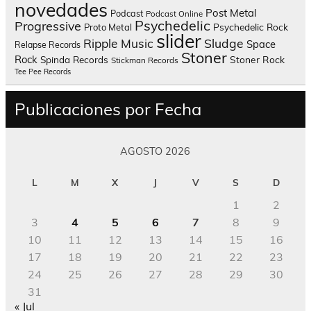
novedades
Post Metal
Podcast
Podcast Online
Psychedelic
Progressive
Psychedelic Rock
Proto Metal
slider
Sludge
Ripple Music
Space
Relapse Records
Stoner
Rock
Spinda Records
Stoner Rock
Stickman Records
Tee Pee Records
Publicaciones por Fecha
AGOSTO 2026
L
M
X
J
V
S
D
1
2
3
4
5
6
7
8
9
10
11
12
13
14
15
16
17
18
19
20
21
22
23
24
25
26
27
28
29
30
31
« Jul