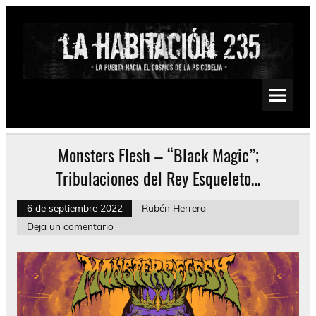
Saltar
al
contenido
La Habitación 235
Psychedelic, Stoner, Doom, Sludge, Fuzz, Space, Drone
Monsters Flesh – “Black Magic”;
Tribulaciones del Rey Esqueleto…
6 de septiembre 2022
Rubén Herrera
Deja un comentario