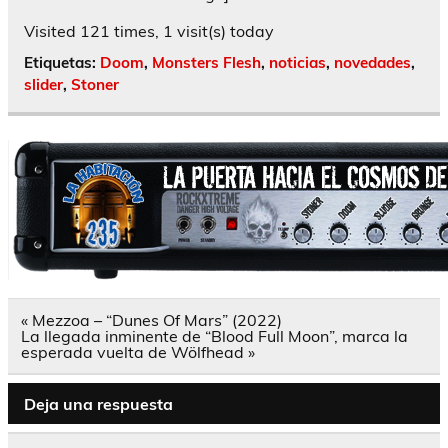
Visited 121 times, 1 visit(s) today
Etiquetas:
Doom
,
Monsters Flesh
,
noticias
,
novedades
,
slider
,
Stoner
Navegación
« Mezzoa – “Dunes Of Mars” (2022)
de
La llegada inminente de “Blood Full Moon”, marca la
entradas
esperada vuelta de Wölfhead »
Deja una respuesta