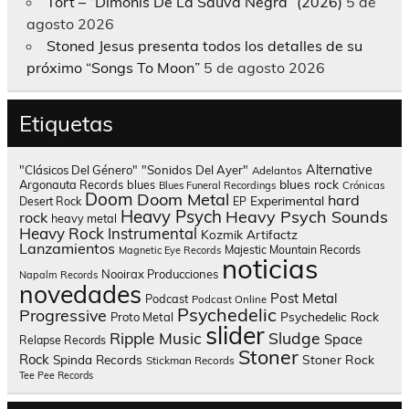
Tort – “Dimonis De La Sauva Negra” (2026)
5 de
agosto 2026
Stoned Jesus presenta todos los detalles de su
próximo “Songs To Moon”
5 de agosto 2026
Etiquetas
Alternative
"Clásicos Del Género"
"Sonidos Del Ayer"
Adelantos
blues rock
Argonauta Records
blues
Blues Funeral Recordings
Crónicas
Doom
Doom Metal
hard
Experimental
Desert Rock
EP
Heavy Psych
Heavy Psych Sounds
rock
heavy metal
Heavy Rock
Instrumental
Kozmik Artifactz
Lanzamientos
Majestic Mountain Records
Magnetic Eye Records
noticias
Nooirax Producciones
Napalm Records
novedades
Post Metal
Podcast
Podcast Online
Psychedelic
Progressive
Psychedelic Rock
Proto Metal
slider
Sludge
Ripple Music
Space
Relapse Records
Stoner
Rock
Spinda Records
Stoner Rock
Stickman Records
Tee Pee Records