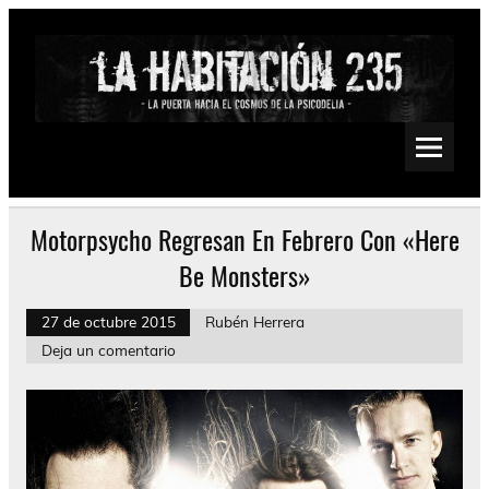
Saltar
al
contenido
La Habitación 235
Psychedelic, Stoner, Doom, Sludge, Fuzz, Space, Drone
Motorpsycho Regresan En Febrero Con «Here
Be Monsters»
27 de octubre 2015
Rubén Herrera
Deja un comentario