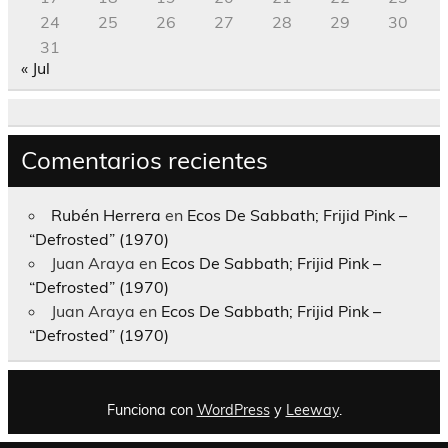
24
25
26
27
28
29
30
31
« Jul
Comentarios recientes
Rubén Herrera
en
Ecos De Sabbath; Frijid Pink –
“Defrosted” (1970)
Juan Araya
en
Ecos De Sabbath; Frijid Pink –
“Defrosted” (1970)
Juan Araya
en
Ecos De Sabbath; Frijid Pink –
“Defrosted” (1970)
Funciona con
WordPress
y
Leeway
.