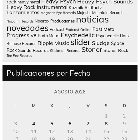
Heavy Psych
Heavy Psych Sounds
rock
heavy metal
Heavy Rock
Instrumental
Kozmik Artifactz
Lanzamientos
Majestic Mountain Records
Magnetic Eye Records
noticias
Nooirax Producciones
Napalm Records
novedades
Post Metal
Podcast
Podcast Online
Psychedelic
Progressive
Psychedelic Rock
Proto Metal
slider
Sludge
Ripple Music
Space
Relapse Records
Stoner
Rock
Spinda Records
Stoner Rock
Stickman Records
Tee Pee Records
Publicaciones por Fecha
AGOSTO 2026
L
M
X
J
V
S
D
1
2
3
4
5
6
7
8
9
10
11
12
13
14
15
16
17
18
19
20
21
22
23