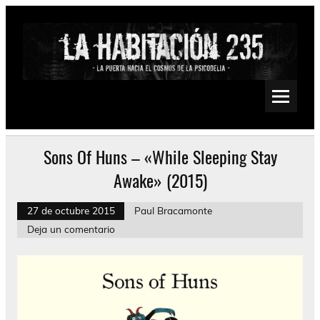
Saltar
al
contenido
La Habitación 235
Psychedelic, Stoner, Doom, Sludge, Fuzz, Space, Drone
Sons Of Huns – «While Sleeping Stay
Awake» (2015)
27 de octubre 2015
Paul Bracamonte
Deja un comentario