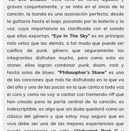
graves conjuntamente, y se nota en el inicio de la
canción, la banda es una asociación perfecta, desde
la guitarra hasta el bajo, pasando por la batería y la
voz, cuya importancia es clarificada con el sonido
que ellos exportan.
“Eye In The Sky”
es en principio
más veloz que las demás, a tal modo que puede ser
califica de
punk
, género que seguramente los
integrantes disfrutan mucho, pero como esto es
stoner
, ellos logran combinar
punk
,
doom
,
rock
y
hasta solos de
blues
.
“Philosophor’s Stone”
es una
de las canciones que más he disfrutado en lo que va
del año y una de las pocas en la que canto a toda voz
el coro y como no voy a cantar con tremendo
riff
que
han creado para la parte central de la canción, es
indescriptible, es algo que sin duda quedará como un
clásico del género y que estoy muy seguro que en
vivo debe ser una de las mejores experiencias que
puede presenciar un ente.
“Alchemist Part I”
y