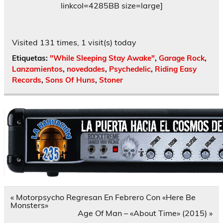
linkcol=4285BB size=large]
Visited 131 times, 1 visit(s) today
Etiquetas:
"While Sleeping Stay Awake"
,
Garage Rock
,
Lanzamientos
,
novedades
,
Psychedelic
,
Riding Easy
Records
,
Sons Of Huns
,
Stoner
Navegación
« Motorpsycho Regresan En Febrero Con «Here Be
de
Monsters»
entradas
Age Of Man – «About Time» (2015) »