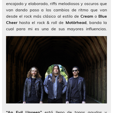
encajado y elaborado,
riffs
melodiosos y oscuros que
van dando paso a los cambios de ritmo que van
desde el
rock
más clásico al estilo de
Cream
o
Blue
Cheer
hasta el
rock & roll
de
Motörhead
, banda la
cual para mi es una de sus mayores influencias.
“An Evil Unseen”
está lleno de tonos agudos y