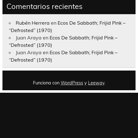
Comentarios recientes
Rubén Herrera
en
Ecos De Sabbath; Frijid Pink –
“Defrosted” (1970)
Juan Araya
en
Ecos De Sabbath; Frijid Pink –
“Defrosted” (1970)
Juan Araya
en
Ecos De Sabbath; Frijid Pink –
“Defrosted” (1970)
Funciona con
WordPress
y
Leeway
.