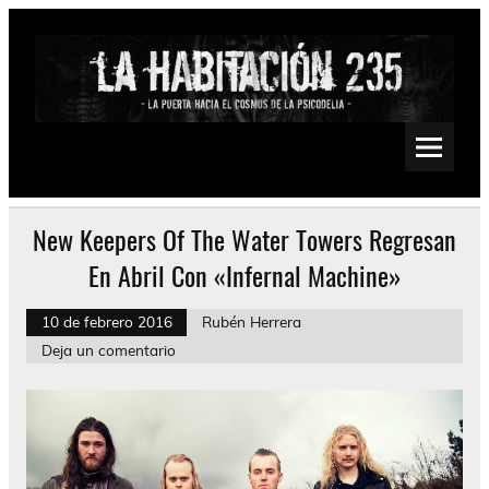
Saltar
al
contenido
La Habitación 235
Psychedelic, Stoner, Doom, Sludge, Fuzz, Space, Drone
New Keepers Of The Water Towers Regresan
En Abril Con «Infernal Machine»
10 de febrero 2016
Rubén Herrera
Deja un comentario