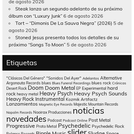
de agosto 2026
Steak lanza un segundo adelanto de su próximo
álbum con “Luxury Junk”
6 de agosto 2026
Tort – “Dimonis De La Sauva Negra” (2026)
5 de
agosto 2026
Stoned Jesus presenta todos los detalles de su
próximo “Songs To Moon”
5 de agosto 2026
Etiquetas
Alternative
"Clásicos Del Género"
"Sonidos Del Ayer"
Adelantos
blues rock
Argonauta Records
blues
Blues Funeral Recordings
Crónicas
Doom
Doom Metal
hard
Experimental
Desert Rock
EP
Heavy Psych
Heavy Psych Sounds
rock
heavy metal
Heavy Rock
Instrumental
Kozmik Artifactz
Lanzamientos
Majestic Mountain Records
Magnetic Eye Records
noticias
Nooirax Producciones
Napalm Records
novedades
Post Metal
Podcast
Podcast Online
Psychedelic
Progressive
Psychedelic Rock
Proto Metal
slider
Sludge
Ripple Music
Space
Relapse Records