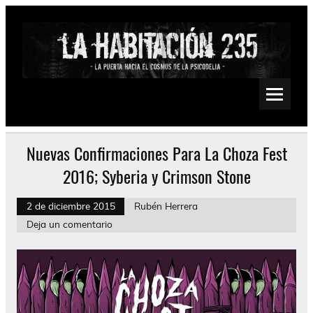
Saltar
al
contenido
La Habitación 235
Psychedelic, Stoner, Doom, Sludge, Fuzz, Space, Drone
Nuevas Confirmaciones Para La Choza Fest
2016; Syberia y Crimson Stone
2 de diciembre 2015
Rubén Herrera
Deja un comentario