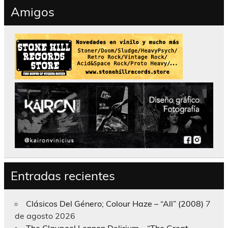
Amigos
Entradas recientes
Clásicos Del Género; Colour Haze – “All” (2008)
7
de agosto 2026
The Claypool Lennon Delirium – “The Great