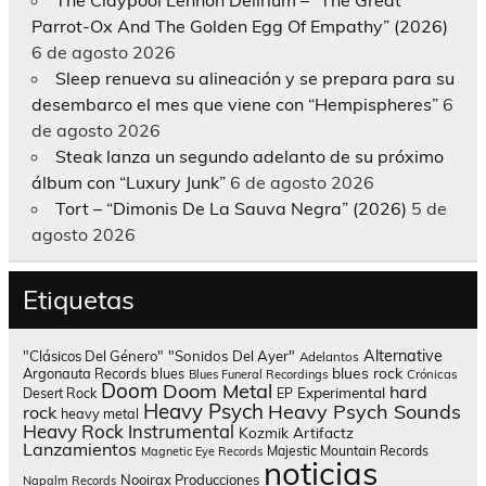
Parrot-Ox And The Golden Egg Of Empathy” (2026)
6 de agosto 2026
Sleep renueva su alineación y se prepara para su
desembarco el mes que viene con “Hempispheres”
6
de agosto 2026
Steak lanza un segundo adelanto de su próximo
álbum con “Luxury Junk”
6 de agosto 2026
Tort – “Dimonis De La Sauva Negra” (2026)
5 de
agosto 2026
Etiquetas
Alternative
"Clásicos Del Género"
"Sonidos Del Ayer"
Adelantos
blues rock
Argonauta Records
blues
Blues Funeral Recordings
Crónicas
Doom
Doom Metal
hard
Experimental
Desert Rock
EP
Heavy Psych
Heavy Psych Sounds
rock
heavy metal
Heavy Rock
Instrumental
Kozmik Artifactz
Lanzamientos
Majestic Mountain Records
Magnetic Eye Records
noticias
Nooirax Producciones
Napalm Records