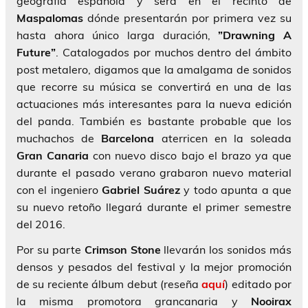
geografía española y será en el recinto de
Maspalomas
dónde presentarán por primera vez su
hasta ahora único larga duración,
”Drawning A
Future”
. Catalogados por muchos dentro del ámbito
post metalero, digamos que la amalgama de sonidos
que recorre su música se convertirá en una de las
actuaciones más interesantes para la nueva edición
del panda. También es bastante probable que los
muchachos de
Barcelona
aterricen en la soleada
Gran Canaria
con nuevo disco bajo el brazo ya que
durante el pasado verano grabaron nuevo material
con el ingeniero
Gabriel Suárez
y todo apunta a que
su nuevo retoño llegará durante el primer semestre
del 2016.
Por su parte
Crimson Stone
llevarán los sonidos más
densos y pesados del festival y la mejor promoción
de su reciente álbum debut (reseña
aquí
) editado por
la misma promotora grancanaria y
Nooirax