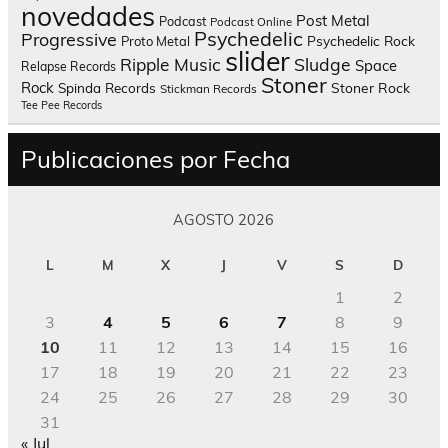
novedades
Post Metal
Podcast
Podcast Online
Psychedelic
Progressive
Psychedelic Rock
Proto Metal
slider
Sludge
Ripple Music
Space
Relapse Records
Stoner
Rock
Spinda Records
Stoner Rock
Stickman Records
Tee Pee Records
Publicaciones por Fecha
AGOSTO 2026
L
M
X
J
V
S
D
1
2
3
4
5
6
7
8
9
10
11
12
13
14
15
16
17
18
19
20
21
22
23
24
25
26
27
28
29
30
31
« Jul