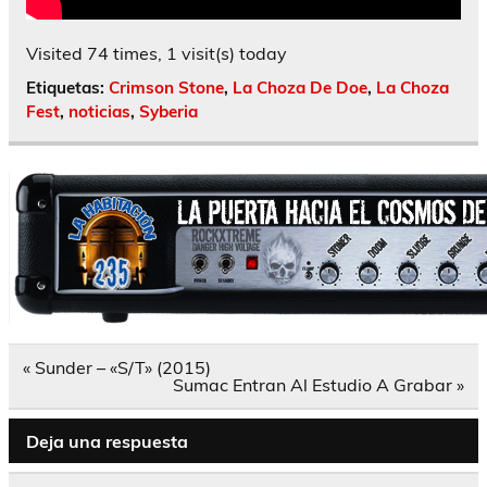
Visited 74 times, 1 visit(s) today
Etiquetas:
Crimson Stone
,
La Choza De Doe
,
La Choza
Fest
,
noticias
,
Syberia
Navegación
« Sunder – «S/T» (2015)
de
Sumac Entran Al Estudio A Grabar »
entradas
Deja una respuesta