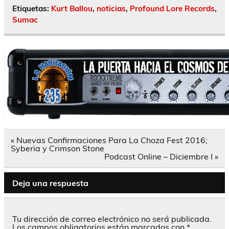
Etiquetas:
Kurt Ballou
,
noticias
,
Profound Lore Records
,
Sumac
Navegación
« Nuevas Confirmaciones Para La Choza Fest 2016;
de
Syberia y Crimson Stone
entradas
Podcast Online – Diciembre I »
Deja una respuesta
Tu dirección de correo electrónico no será publicada.
Los campos obligatorios están marcados con
*