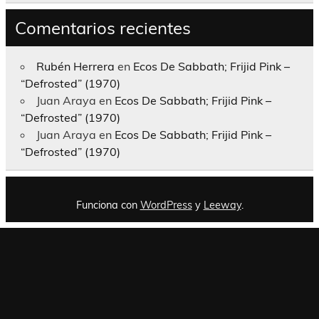
Comentarios recientes
Rubén Herrera
en
Ecos De Sabbath; Frijid Pink –
“Defrosted” (1970)
Juan Araya
en
Ecos De Sabbath; Frijid Pink –
“Defrosted” (1970)
Juan Araya
en
Ecos De Sabbath; Frijid Pink –
“Defrosted” (1970)
Funciona con
WordPress
y
Leeway
.