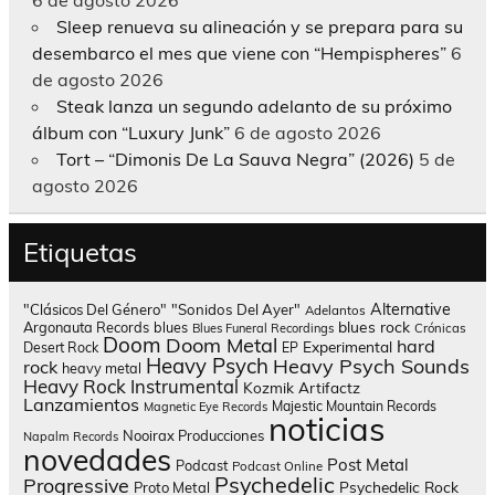
Sleep renueva su alineación y se prepara para su
desembarco el mes que viene con “Hempispheres”
6
de agosto 2026
Steak lanza un segundo adelanto de su próximo
álbum con “Luxury Junk”
6 de agosto 2026
Tort – “Dimonis De La Sauva Negra” (2026)
5 de
agosto 2026
Etiquetas
Alternative
"Clásicos Del Género"
"Sonidos Del Ayer"
Adelantos
blues rock
Argonauta Records
blues
Blues Funeral Recordings
Crónicas
Doom
Doom Metal
hard
Experimental
Desert Rock
EP
Heavy Psych
Heavy Psych Sounds
rock
heavy metal
Heavy Rock
Instrumental
Kozmik Artifactz
Lanzamientos
Majestic Mountain Records
Magnetic Eye Records
noticias
Nooirax Producciones
Napalm Records
novedades
Post Metal
Podcast
Podcast Online
Psychedelic
Progressive
Psychedelic Rock
Proto Metal