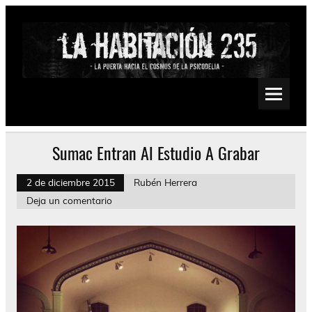
Saltar
al
contenido
La Habitación 235
Psychedelic, Stoner, Doom, Sludge, Fuzz, Space, Drone
Sumac Entran Al Estudio A Grabar
2 de diciembre 2015
Rubén Herrera
Deja un comentario