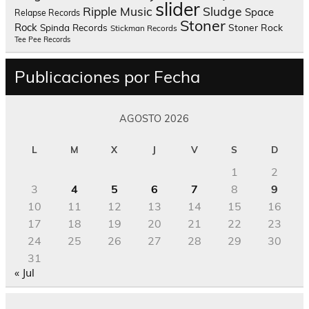
slider
Sludge
Ripple Music
Space
Relapse Records
Stoner
Rock
Spinda Records
Stoner Rock
Stickman Records
Tee Pee Records
Publicaciones por Fecha
AGOSTO 2026
L
M
X
J
V
S
D
1
2
3
4
5
6
7
8
9
10
11
12
13
14
15
16
17
18
19
20
21
22
23
24
25
26
27
28
29
30
31
« Jul