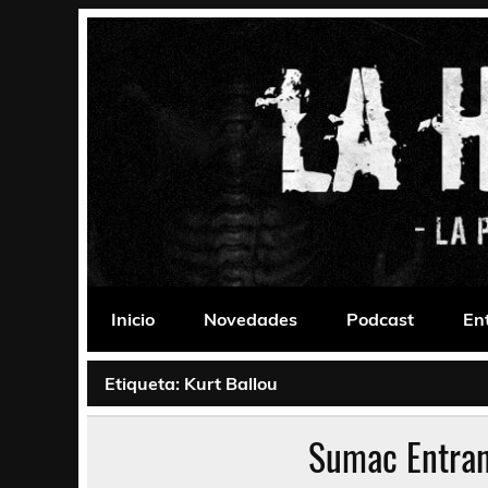
Saltar
al
contenido
La Habitación 235
Psychedelic, Stoner, Doom, Sludge, Fuzz, Space,
Inicio
Novedades
Podcast
En
Etiqueta:
Kurt Ballou
Sumac Entran