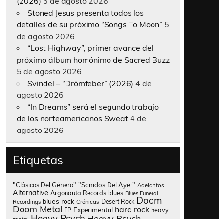
(2026)
5 de agosto 2026
Stoned Jesus presenta todos los
detalles de su próximo “Songs To Moon”
5
de agosto 2026
“Lost Highway”, primer avance del
próximo álbum homónimo de Sacred Buzz
5 de agosto 2026
Svindel – “Drömfeber” (2026)
4 de
agosto 2026
“In Dreams” será el segundo trabajo
de los norteamericanos Sweat
4 de
agosto 2026
Etiquetas
"Clásicos Del Género"
"Sonidos Del Ayer"
Adelantos
Alternative
Argonauta Records
blues
Blues Funeral
Doom
blues rock
Desert Rock
Recordings
Crónicas
Doom Metal
hard rock
Experimental
heavy
EP
Heavy Psych
Heavy Psych