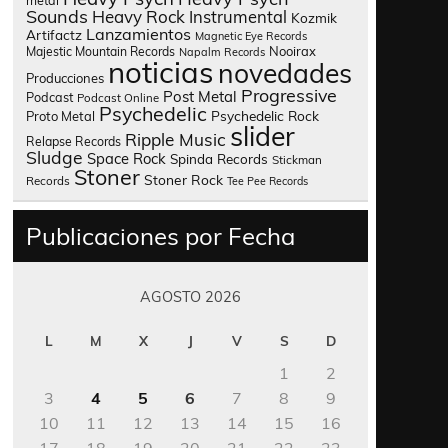
metal
Sounds
Heavy Rock
Instrumental
Kozmik
Lanzamientos
Artifactz
Magnetic Eye Records
Nooirax
Majestic Mountain Records
Napalm Records
noticias
novedades
Producciones
Progressive
Post Metal
Podcast
Podcast Online
Psychedelic
Psychedelic Rock
Proto Metal
slider
Ripple Music
Relapse Records
Sludge
Space Rock
Spinda Records
Stickman
Stoner
Stoner Rock
Records
Tee Pee Records
Publicaciones por Fecha
AGOSTO 2026
L
M
X
J
V
S
D
1
2
3
4
5
6
7
8
9
10
11
12
13
14
15
16