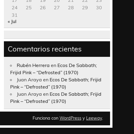
17
18
19
20
21
22
23
24
25
26
27
28
29
30
31
« Jul
Comentarios recientes
Rubén Herrera
en
Ecos De Sabbath;
Frijid Pink – “Defrosted” (1970)
Juan Araya
en
Ecos De Sabbath; Frijid
Pink – “Defrosted” (1970)
Juan Araya
en
Ecos De Sabbath; Frijid
Pink – “Defrosted” (1970)
Funciona con
WordPress
y
Leeway
.