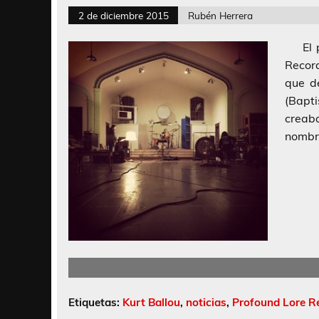
2 de diciembre 2015
Rubén Herrera
El pa
Record
que d
(Bapt
creaba
nombr
Etiquetas:
Kurt Ballou
,
noticias
,
Profound Lore R