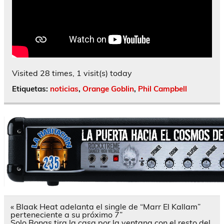
Visited 28 times, 1 visit(s) today
Etiquetas:
noticias
,
Orange Goblin
,
Phil Campbell
Navegación
« Blaak Heat adelanta el single de “Marr El Kallam”
de
perteneciente a su próximo 7”
entradas
Solo Bongs tira la casa por la ventana con el resto del