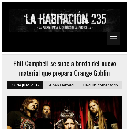
Saltar
al
contenido
La Habitación 235
Psychedelic, Stoner, Doom, Sludge, Fuzz, Space, Drone
Phil Campbell se sube a bordo del nuevo
material que prepara Orange Goblin
27 de julio 2017
Rubén Herrera
Deja un comentario