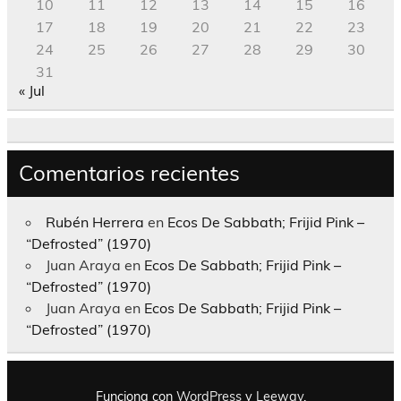
10
11
12
13
14
15
16
17
18
19
20
21
22
23
24
25
26
27
28
29
30
31
« Jul
Comentarios recientes
Rubén Herrera
en
Ecos De Sabbath; Frijid Pink –
“Defrosted” (1970)
Juan Araya
en
Ecos De Sabbath; Frijid Pink –
“Defrosted” (1970)
Juan Araya
en
Ecos De Sabbath; Frijid Pink –
“Defrosted” (1970)
Funciona con
WordPress
y
Leeway
.