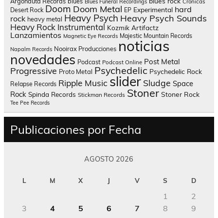
blues rock
Argonauta Records
blues
Blues Funeral Recordings
Crónicas
Doom
Doom Metal
hard
Experimental
Desert Rock
EP
Heavy Psych
Heavy Psych Sounds
rock
heavy metal
Heavy Rock
Instrumental
Kozmik Artifactz
Lanzamientos
Majestic Mountain Records
Magnetic Eye Records
noticias
Nooirax Producciones
Napalm Records
novedades
Post Metal
Podcast
Podcast Online
Psychedelic
Progressive
Psychedelic Rock
Proto Metal
slider
Sludge
Ripple Music
Space
Relapse Records
Stoner
Rock
Spinda Records
Stoner Rock
Stickman Records
Tee Pee Records
Publicaciones por Fecha
AGOSTO 2026
L
M
X
J
V
S
D
1
2
3
4
5
6
7
8
9