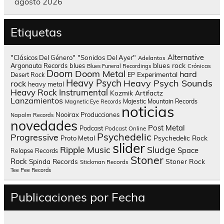
agosto 2026
Etiquetas
Alternative
"Clásicos Del Género"
"Sonidos Del Ayer"
Adelantos
blues rock
Argonauta Records
blues
Blues Funeral Recordings
Crónicas
Doom
Doom Metal
hard
Experimental
Desert Rock
EP
Heavy Psych
Heavy Psych Sounds
rock
heavy metal
Heavy Rock
Instrumental
Kozmik Artifactz
Lanzamientos
Majestic Mountain Records
Magnetic Eye Records
noticias
Nooirax Producciones
Napalm Records
novedades
Post Metal
Podcast
Podcast Online
Psychedelic
Progressive
Psychedelic Rock
Proto Metal
slider
Sludge
Ripple Music
Space
Relapse Records
Stoner
Rock
Spinda Records
Stoner Rock
Stickman Records
Tee Pee Records
Publicaciones por Fecha