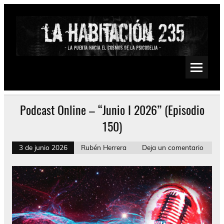
Saltar
al
contenido
La Habitación 235
Psychedelic, Stoner, Doom, Sludge, Fuzz, Space, Drone
Podcast Online – “Junio I 2026” (Episodio
150)
3 de junio 2026
Rubén Herrera
Deja un comentario