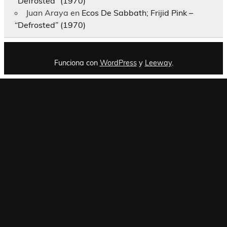
“Defrosted” (1970)
Juan Araya
en
Ecos De Sabbath; Frijid Pink –
“Defrosted” (1970)
Funciona con
WordPress
y
Leeway
.