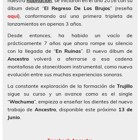
nuestra
habitación
, se iniciaron en el año 2016 con su
álbum debut “
El Regreso De Los Brujos
” (reseña
aquí
), conformando así una primera tripleta de
lanzamientos en apenas 3 años.
Desde entonces, ha habido un vacío de
prácticamente 7 años que ahora rompe su silencio
con la llegada de “
En Ruinas
”. El nuevo álbum de
Ancestro
volverá a aferrarse a esa cadena
montañosa de
stoner/doom
instrumental, como nueva
evolución entre sus muchas experiencias sonoras.
La constante exploración de la formación de
Trujillo
sigue su curso y un avance como es el single
“
Wachuma
”, empieza a enseñar los dientes del nuevo
trabajo de
Ancestro
, disponible este próximo
13 de
Junio
.