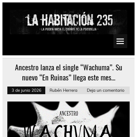
Saltar
al
contenido
La Habitación 235
Psychedelic, Stoner, Doom, Sludge, Fuzz, Space, Drone
Ancestro lanza el single “Wachuma”. Su
nuevo “En Ruinas” llega este mes…
3 de junio 2026
Rubén Herrera
Deja un comentario