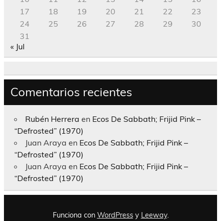
17
18
19
20
21
22
23
24
25
26
27
28
29
30
31
« Jul
Comentarios recientes
Rubén Herrera
en
Ecos De Sabbath; Frijid Pink –
“Defrosted” (1970)
Juan Araya
en
Ecos De Sabbath; Frijid Pink –
“Defrosted” (1970)
Juan Araya
en
Ecos De Sabbath; Frijid Pink –
“Defrosted” (1970)
Funciona con
WordPress
y
Leeway
.