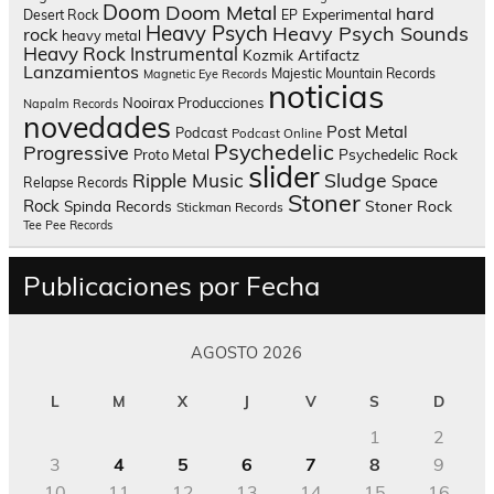
Doom
Doom Metal
hard
Experimental
Desert Rock
EP
Heavy Psych
Heavy Psych Sounds
rock
heavy metal
Heavy Rock
Instrumental
Kozmik Artifactz
Lanzamientos
Majestic Mountain Records
Magnetic Eye Records
noticias
Nooirax Producciones
Napalm Records
novedades
Post Metal
Podcast
Podcast Online
Psychedelic
Progressive
Psychedelic Rock
Proto Metal
slider
Sludge
Ripple Music
Space
Relapse Records
Stoner
Rock
Spinda Records
Stoner Rock
Stickman Records
Tee Pee Records
Publicaciones por Fecha
AGOSTO 2026
L
M
X
J
V
S
D
1
2
3
4
5
6
7
8
9
10
11
12
13
14
15
16