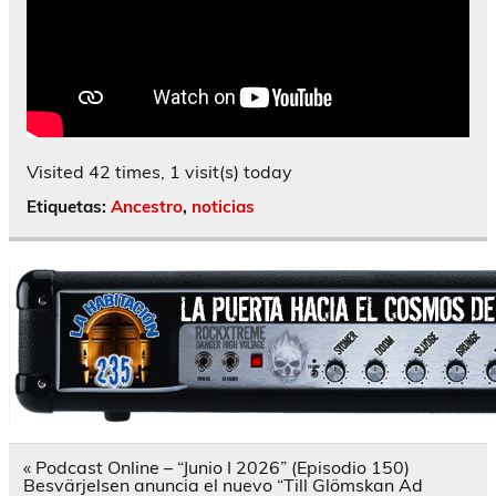
Visited 42 times, 1 visit(s) today
Etiquetas:
Ancestro
,
noticias
Navegación
« Podcast Online – “Junio I 2026” (Episodio 150)
de
Besvärjelsen anuncia el nuevo “Till Glömskan Ad