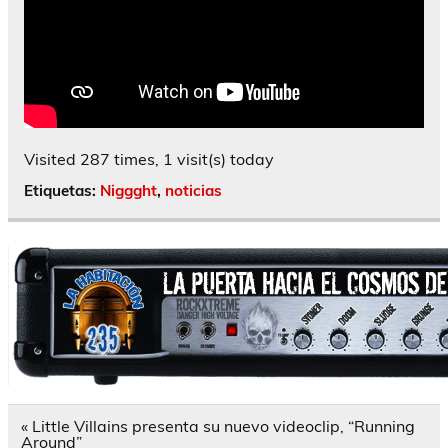
Visited 287 times, 1 visit(s) today
Etiquetas:
Niggght
,
noticias
Navegación
« Little Villains presenta su nuevo videoclip, “Running
de
Around”