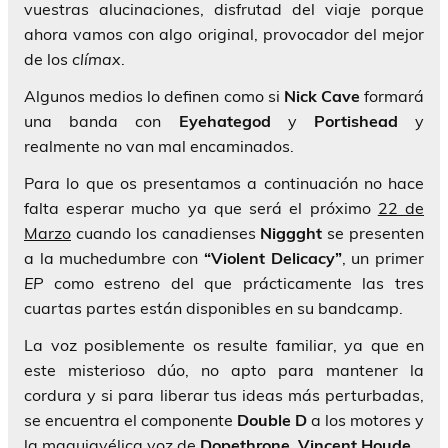
vuestras alucinaciones, disfrutad del viaje porque
ahora vamos con algo original, provocador del mejor
de los
clímax
.
Algunos medios lo definen como si
Nick Cave
formará
una banda con
Eyehategod
y
Portishead
y
realmente no van mal encaminados.
Para lo que os presentamos a continuación no hace
falta esperar mucho ya que será el próximo
22 de
Marzo
cuando los canadienses
Niggght
se presenten
a la muchedumbre con
“Violent Delicacy”
, un primer
EP
como estreno del que prácticamente las tres
cuartas partes están disponibles en su bandcamp.
La voz posiblemente os resulte familiar, ya que en
este misterioso dúo, no apto para mantener la
cordura y si para liberar tus ideas más perturbadas,
se encuentra el componente
Double D
a los motores y
la maquiavélica voz de
Dopethrone
,
Vincent Houde
.