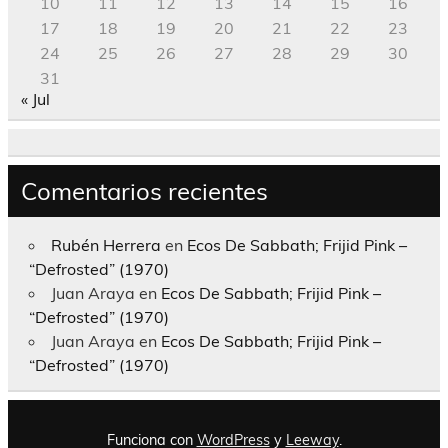
10
11
12
13
14
15
16
17
18
19
20
21
22
23
24
25
26
27
28
29
30
31
« Jul
Comentarios recientes
Rubén Herrera
en
Ecos De Sabbath; Frijid Pink –
“Defrosted” (1970)
Juan Araya
en
Ecos De Sabbath; Frijid Pink –
“Defrosted” (1970)
Juan Araya
en
Ecos De Sabbath; Frijid Pink –
“Defrosted” (1970)
Funciona con
WordPress
y
Leeway
.