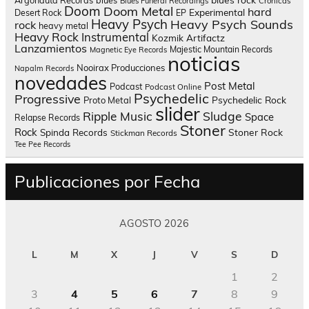
Blues Funeral Recordings
Crónicas
Doom
Doom Metal
hard
Experimental
Desert Rock
EP
Heavy Psych
Heavy Psych Sounds
rock
heavy metal
Heavy Rock
Instrumental
Kozmik Artifactz
Lanzamientos
Majestic Mountain Records
Magnetic Eye Records
noticias
Nooirax Producciones
Napalm Records
novedades
Post Metal
Podcast
Podcast Online
Psychedelic
Progressive
Psychedelic Rock
Proto Metal
slider
Sludge
Ripple Music
Space
Relapse Records
Stoner
Rock
Spinda Records
Stoner Rock
Stickman Records
Tee Pee Records
Publicaciones por Fecha
AGOSTO 2026
L
M
X
J
V
S
D
1
2
3
4
5
6
7
8
9