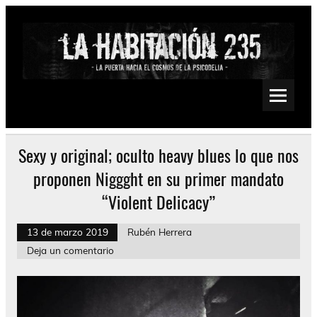
Saltar
al
contenido
La Habitación 235
Psychedelic, Stoner, Doom, Sludge, Fuzz, Space, Drone
Sexy y original; oculto heavy blues lo que nos
proponen Niggght en su primer mandato
“Violent Delicacy”
13 de marzo 2019
Rubén Herrera
Deja un comentario