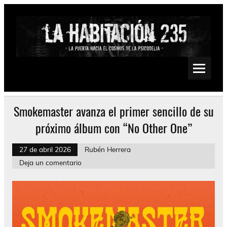
Saltar
al
contenido
La Habitación 235
Psychedelic, Stoner, Doom, Sludge, Fuzz, Space, Drone
Smokemaster avanza el primer sencillo de su
próximo álbum con “No Other One”
27 de abril 2026
Rubén Herrera
Deja un comentario