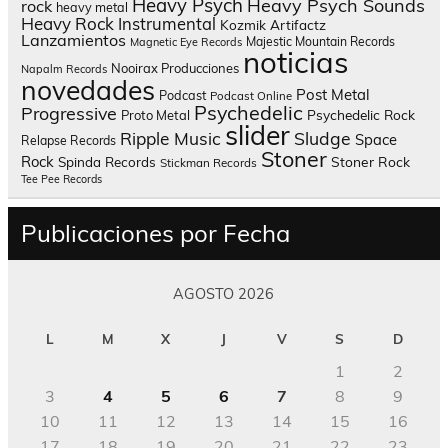
Heavy Psych
Heavy Psych Sounds
rock
heavy metal
Heavy Rock
Instrumental
Kozmik Artifactz
Lanzamientos
Majestic Mountain Records
Magnetic Eye Records
noticias
Nooirax Producciones
Napalm Records
novedades
Post Metal
Podcast
Podcast Online
Psychedelic
Progressive
Psychedelic Rock
Proto Metal
slider
Sludge
Ripple Music
Space
Relapse Records
Stoner
Rock
Spinda Records
Stoner Rock
Stickman Records
Tee Pee Records
Publicaciones por Fecha
AGOSTO 2026
L
M
X
J
V
S
D
1
2
3
4
5
6
7
8
9
10
11
12
13
14
15
16
17
18
19
20
21
22
23