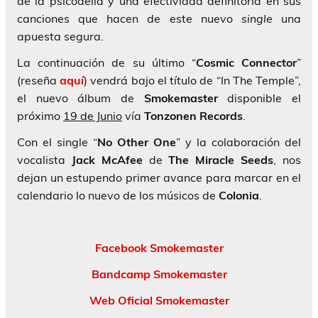
de la psicodelia y una efectividad definitoria en sus
canciones que hacen de este nuevo
single
una
apuesta segura.
La continuación de su último “
Cosmic Connector
”
(reseña
aquí
) vendrá bajo el título de “In The Temple”,
el nuevo álbum de
Smokemaster
disponible el
próximo
19 de Junio
vía
Tonzonen Records
.
Con el single “
No Other One
” y la colaboración del
vocalista
Jack McAfee
de
The Miracle
Seeds
, nos
dejan un estupendo primer avance para marcar en el
calendario lo nuevo de los músicos de
Colonia
.
Facebook Smokemaster
Bandcamp Smokemaster
Web Oficial Smokemaster