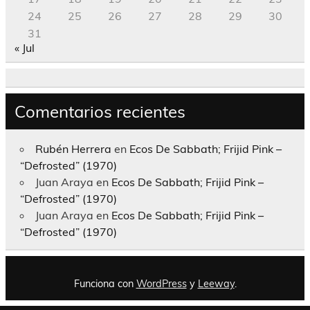
24
25
26
27
28
29
30
31
« Jul
Comentarios recientes
Rubén Herrera
en
Ecos De Sabbath; Frijid Pink –
“Defrosted” (1970)
Juan Araya
en
Ecos De Sabbath; Frijid Pink –
“Defrosted” (1970)
Juan Araya
en
Ecos De Sabbath; Frijid Pink –
“Defrosted” (1970)
Funciona con
WordPress
y
Leeway
.