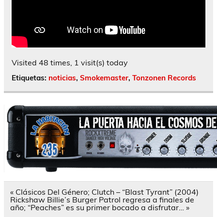
Visited 48 times, 1 visit(s) today
Etiquetas:
noticias
,
Smokemaster
,
Tonzonen Records
Navegación
« Clásicos Del Género; Clutch – “Blast Tyrant” (2004)
de
Rickshaw Billie’s Burger Patrol regresa a finales de
entradas
año; “Peaches” es su primer bocado a disfrutar… »