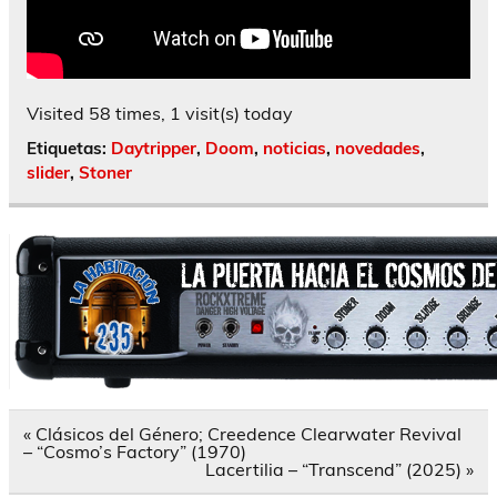
Visited 58 times, 1 visit(s) today
Etiquetas:
Daytripper
,
Doom
,
noticias
,
novedades
,
slider
,
Stoner
Navegación
« Clásicos del Género; Creedence Clearwater Revival
de
– “Cosmo’s Factory” (1970)
entradas
Lacertilia – “Transcend” (2025) »