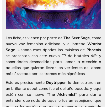
Los fichajes vienen por parte de
The Seer Sage
, como
nueva voz femenina adicional y el batería
Warrior
Sage
. Usando esos ápodos los músicos de
Phoenix
se presentan con este nuevo
EP
de brutales
riffs
y
sonoridades desmedidas para llamar la atención a
aquellos que quieran llevar las vertientes del
doom
más
fuzzeado
por los tramos más hipnóticos.
Esto es precisamente
Daytripper
, lo demostraron en
un brillante debut como fue el del año pasado, y aquí
están con su nuevo “
The Alchemist
” para dar a
entender que nada de aquello fue un espejismo, que
es una formación que apunta maneras a través de