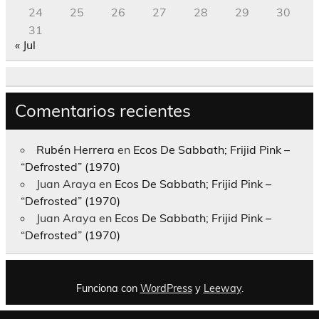
24
25
26
27
28
29
30
31
« Jul
Comentarios recientes
Rubén Herrera
en
Ecos De Sabbath; Frijid Pink –
“Defrosted” (1970)
Juan Araya
en
Ecos De Sabbath; Frijid Pink –
“Defrosted” (1970)
Juan Araya
en
Ecos De Sabbath; Frijid Pink –
“Defrosted” (1970)
Funciona con
WordPress
y
Leeway
.