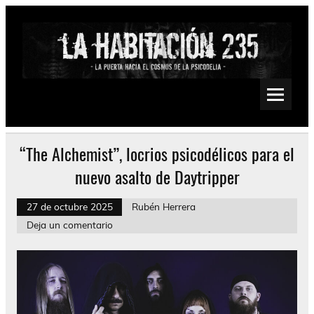
Saltar
al
contenido
La Habitación 235
Psychedelic, Stoner, Doom, Sludge, Fuzz, Space, Drone
“The Alchemist”, locrios psicodélicos para el
nuevo asalto de Daytripper
27 de octubre 2025
Rubén Herrera
Deja un comentario