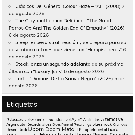
Clásicos Del Género; Colour Haze – “All” (2008)
7
de agosto 2026
The Claypool Lennon Delirium – “The Great
Parrot-Ox And The Golden Egg Of Empathy” (2026)
6 de agosto 2026
Sleep renueva su alineación y se prepara para su
desembarco el mes que viene con “Hempispheres”
6
de agosto 2026
Steak lanza un segundo adelanto de su próximo
álbum con “Luxury Junk”
6 de agosto 2026
Tort – “Dimonis De La Sauva Negra” (2026)
5 de
agosto 2026
Etiquetas
Alternative
"Clásicos Del Género"
"Sonidos Del Ayer"
Adelantos
blues rock
Argonauta Records
blues
Blues Funeral Recordings
Crónicas
Doom
Doom Metal
hard
Experimental
Desert Rock
EP
Heavy Psych
Heavy Psych Sounds