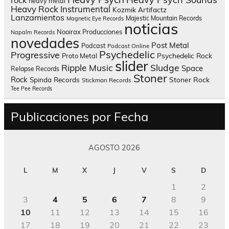
rock
heavy metal
Heavy Rock
Instrumental
Kozmik Artifactz
Lanzamientos
Majestic Mountain Records
Magnetic Eye Records
noticias
Nooirax Producciones
Napalm Records
novedades
Post Metal
Podcast
Podcast Online
Psychedelic
Progressive
Psychedelic Rock
Proto Metal
slider
Sludge
Ripple Music
Space
Relapse Records
Stoner
Rock
Spinda Records
Stoner Rock
Stickman Records
Tee Pee Records
Publicaciones por Fecha
AGOSTO 2026
L
M
X
J
V
S
D
1
2
3
4
5
6
7
8
9
10
11
12
13
14
15
16
17
18
19
20
21
22
23