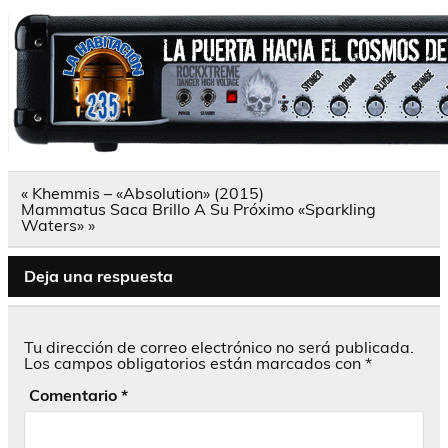
Navegación
« Khemmis – «Absolution» (2015)
de
Mammatus Saca Brillo A Su Próximo «Sparkling
entradas
Waters» »
Deja una respuesta
Tu dirección de correo electrónico no será publicada.
Los campos obligatorios están marcados con
*
Comentario
*