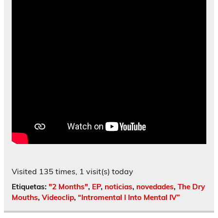
Visited 135 times, 1 visit(s) today
Etiquetas:
"2 Months"
,
EP
,
noticias
,
novedades
,
The Dry
Mouths
,
Videoclip
,
“Intromental I Into Mental IV”