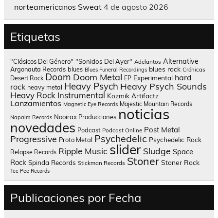
norteamericanos Sweat
4 de agosto 2026
Etiquetas
Alternative
"Clásicos Del Género"
"Sonidos Del Ayer"
Adelantos
blues rock
Argonauta Records
blues
Blues Funeral Recordings
Crónicas
Doom
Doom Metal
hard
Experimental
Desert Rock
EP
Heavy Psych
Heavy Psych Sounds
rock
heavy metal
Heavy Rock
Instrumental
Kozmik Artifactz
Lanzamientos
Majestic Mountain Records
Magnetic Eye Records
noticias
Nooirax Producciones
Napalm Records
novedades
Post Metal
Podcast
Podcast Online
Psychedelic
Progressive
Psychedelic Rock
Proto Metal
slider
Sludge
Ripple Music
Space
Relapse Records
Stoner
Rock
Spinda Records
Stoner Rock
Stickman Records
Tee Pee Records
Publicaciones por Fecha