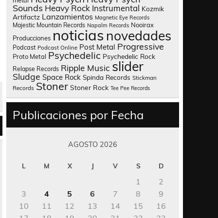
metal
Sounds
Heavy Rock
Instrumental
Kozmik
Lanzamientos
Artifactz
Magnetic Eye Records
Nooirax
Majestic Mountain Records
Napalm Records
noticias
novedades
Producciones
Progressive
Post Metal
Podcast
Podcast Online
Psychedelic
Psychedelic Rock
Proto Metal
slider
Ripple Music
Relapse Records
Sludge
Space Rock
Spinda Records
Stickman
Stoner
Stoner Rock
Records
Tee Pee Records
Publicaciones por Fecha
AGOSTO 2026
L
M
X
J
V
S
D
1
2
3
4
5
6
7
8
9
10
11
12
13
14
15
16