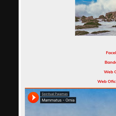
Face
Band
Web O
Web Ofici