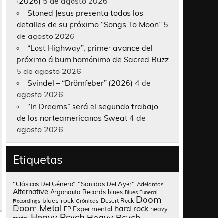
(2026)
5 de agosto 2026
Stoned Jesus presenta todos los
detalles de su próximo “Songs To Moon”
5
de agosto 2026
“Lost Highway”, primer avance del
próximo álbum homónimo de Sacred Buzz
5 de agosto 2026
Svindel – “Drömfeber” (2026)
4 de
agosto 2026
“In Dreams” será el segundo trabajo
de los norteamericanos Sweat
4 de
agosto 2026
Etiquetas
"Clásicos Del Género"
"Sonidos Del Ayer"
Adelantos
Alternative
Argonauta Records
blues
Blues Funeral
Doom
blues rock
Desert Rock
Recordings
Crónicas
Doom Metal
hard rock
Experimental
heavy
EP
Heavy Psych
Heavy Psych