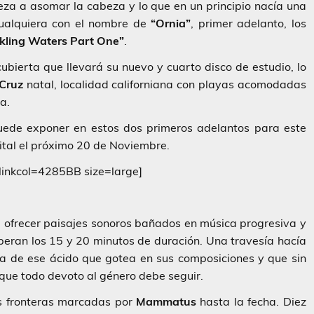
za a asomar la cabeza y lo que en un principio nacía una
cualquiera con el nombre de
“Ornia”
, primer adelanto, los
kling Waters Part One”
.
 cubierta que llevará su nuevo y cuarto disco de estudio, lo
Cruz
natal, localidad californiana con playas acomodadas
a.
puede exponer en estos dos primeros adelantos para este
ital el próximo 20 de Noviembre.
nkcol=4285BB size=large]
 ofrecer paisajes sonoros bañados en música progresiva y
eran los 15 y 20 minutos de duración. Una travesía hacía
na de ese ácido que gotea en sus composiciones y que sin
que todo devoto al género debe seguir.
s fronteras marcadas por
Mammatus
hasta la fecha. Diez