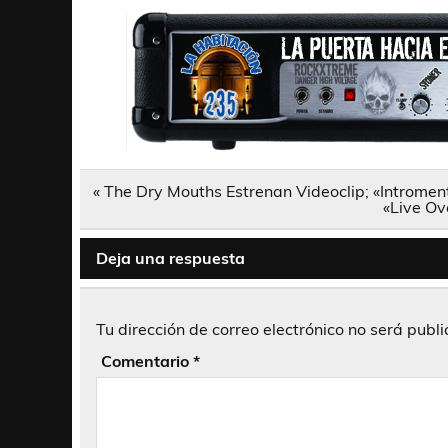
Navegación
« The Dry Mouths Estrenan Videoclip; «Intromenta
de
«Live Ov
entradas
Deja una respuesta
Tu dirección de correo electrónico no será publ
Comentario
*