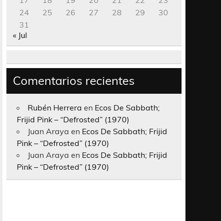
17
18
19
20
21
22
23
24
25
26
27
28
29
30
31
« Jul
Comentarios recientes
Rubén Herrera
en
Ecos De Sabbath;
Frijid Pink – “Defrosted” (1970)
Juan Araya
en
Ecos De Sabbath; Frijid
Pink – “Defrosted” (1970)
Juan Araya
en
Ecos De Sabbath; Frijid
Pink – “Defrosted” (1970)