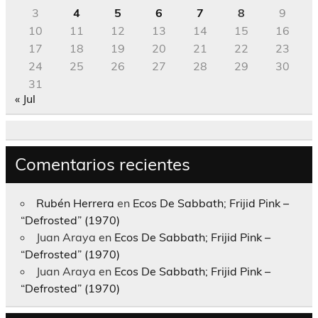
3
4
5
6
7
8
9
10
11
12
13
14
15
16
17
18
19
20
21
22
23
24
25
26
27
28
29
30
31
« Jul
Comentarios recientes
Rubén Herrera
en
Ecos De Sabbath; Frijid Pink –
“Defrosted” (1970)
Juan Araya
en
Ecos De Sabbath; Frijid Pink –
“Defrosted” (1970)
Juan Araya
en
Ecos De Sabbath; Frijid Pink –
“Defrosted” (1970)