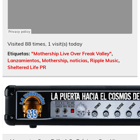
Visited 88 times, 1 visit(s) today
Etiquetas:
"Mothership Live Over Freak Valley"
,
Lanzamientos
,
Mothership
,
noticias
,
Ripple Music
,
Sheltered Life PR