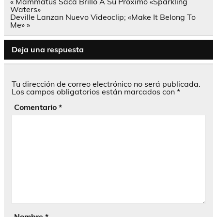
Navegación
« Mammatus Saca Brillo A Su Próximo «Sparkling
de
Waters»
entradas
Deville Lanzan Nuevo Videoclip; «Make It Belong To
Me» »
Deja una respuesta
Tu dirección de correo electrónico no será publicada.
Los campos obligatorios están marcados con
*
Comentario
*
Nombre
*