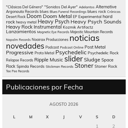
Alternative
"Clásicos Del Género"
"Sonidos Del Ayer"
Adelantos
blues rock
Argonauta Records
blues
Blues Funeral Recordings
Crónicas
Doom
Doom Metal
hard
Experimental
Desert Rock
EP
Heavy Psych
Heavy Psych Sounds
rock
heavy metal
Heavy Rock
Instrumental
Kozmik Artifactz
Lanzamientos
Majestic Mountain Records
Magnetic Eye Records
noticias
Nooirax Producciones
Napalm Records
novedades
Post Metal
Podcast
Podcast Online
Psychedelic
Progressive
Psychedelic Rock
Proto Metal
slider
Sludge
Ripple Music
Space
Relapse Records
Stoner
Rock
Spinda Records
Stoner Rock
Stickman Records
Tee Pee Records
Publicaciones por Fecha
AGOSTO 2026
L
M
X
J
V
S
D
1
2