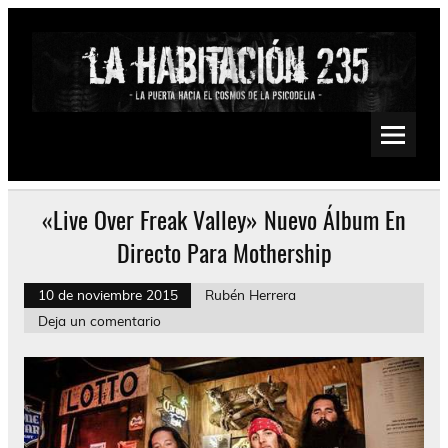
Saltar
al
contenido
La Habitación 235
Psychedelic, Stoner, Doom, Sludge, Fuzz, Space, Drone
«Live Over Freak Valley» Nuevo Álbum En
Directo Para Mothership
10 de noviembre 2015
Rubén Herrera
Deja un comentario