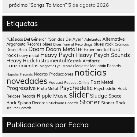
próximo “Songs To Moon”
5 de agosto 2026
Etiquetas
Alternative
"Clásicos Del Género"
"Sonidos Del Ayer"
Adelantos
blues rock
Argonauta Records
blues
Blues Funeral Recordings
Crónicas
Doom
Doom Metal
hard
Experimental
Desert Rock
EP
Heavy Psych
Heavy Psych Sounds
rock
heavy metal
Heavy Rock
Instrumental
Kozmik Artifactz
Lanzamientos
Majestic Mountain Records
Magnetic Eye Records
noticias
Nooirax Producciones
Napalm Records
novedades
Post Metal
Podcast
Podcast Online
Psychedelic
Progressive
Psychedelic Rock
Proto Metal
slider
Sludge
Ripple Music
Space
Relapse Records
Stoner
Rock
Spinda Records
Stoner Rock
Stickman Records
Tee Pee Records
Publicaciones por Fecha