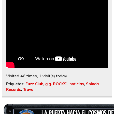
Visited 46 times, 1 visit(s) today
Etiquetas:
Fuzz Club
,
gig. ROCKS!
,
noticias
,
Spinda
Records
,
Travo