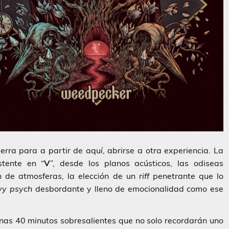
ierra para a partir de aquí, abrirse a otra experiencia. La
stente en “
V
”, desde los planos acústicos, las odiseas
ón de atmosferas, la elección de un
riff
penetrante que lo
vy psych
desbordante y lleno de emocionalidad como ese
nas 40 minutos sobresalientes que no solo recordarán uno