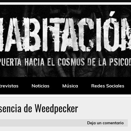
 Drone
trevistas
Noticias
Música
Redes Sociales
esencia de Weedpecker
Deja un comentario