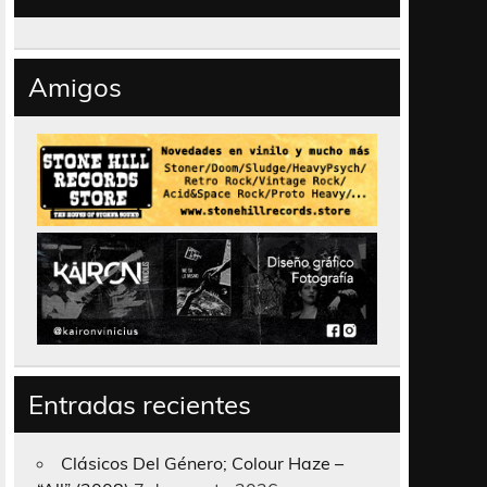
Amigos
Entradas recientes
Clásicos Del Género; Colour Haze –