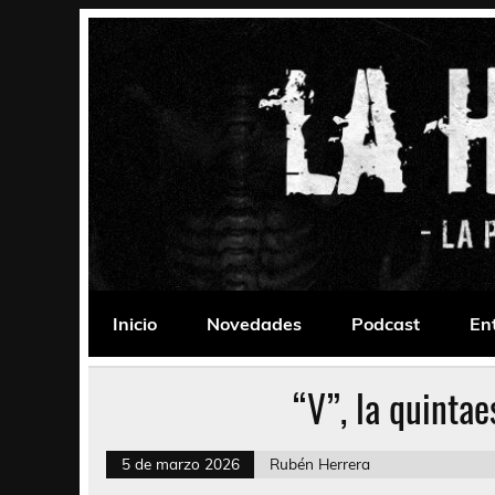
Saltar
al
contenido
La Habitación 235
Psychedelic, Stoner, Doom, Sludge, Fuzz, Space,
Inicio
Novedades
Podcast
En
“V”, la quinta
5 de marzo 2026
Rubén Herrera