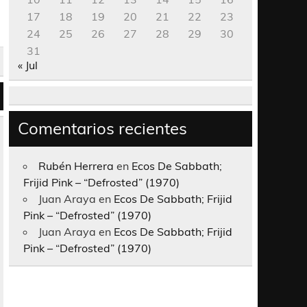
17
18
19
20
21
22
23
24
25
26
27
28
29
30
31
« Jul
Comentarios recientes
Rubén Herrera
en
Ecos De Sabbath;
Frijid Pink – “Defrosted” (1970)
Juan Araya
en
Ecos De Sabbath; Frijid
Pink – “Defrosted” (1970)
Juan Araya
en
Ecos De Sabbath; Frijid
Pink – “Defrosted” (1970)