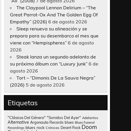
“All” (2008)
7 de agosto 2026
The Claypool Lennon Delirium – “The
Great Parrot-Ox And The Golden Egg Of
Empathy” (2026)
6 de agosto 2026
Sleep renueva su alineación y se
prepara para su desembarco el mes que
viene con “Hempispheres”
6 de agosto
2026
Steak lanza un segundo adelanto de
su próximo álbum con “Luxury Junk”
6 de
agosto 2026
Tort – “Dimonis De La Sauva Negra”
(2026)
5 de agosto 2026
Etiquetas
"Clásicos Del Género"
"Sonidos Del Ayer"
Adelantos
Alternative
Argonauta Records
blues
Blues Funeral
Doom
blues rock
Desert Rock
Recordings
Crónicas