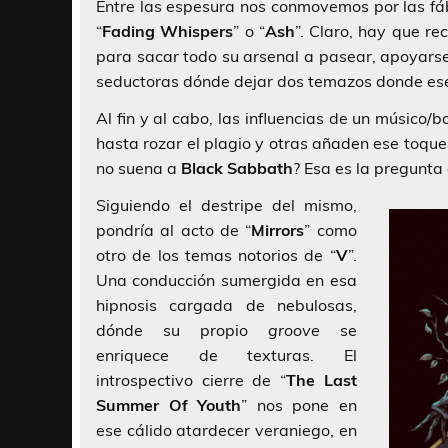
Entre las espesura nos conmovemos por las f
“
Fading Whispers
” o “
Ash
”. Claro, hay que r
para sacar todo su arsenal a pasear, apoyarse
seductoras dónde dejar dos temazos donde es
Al fin y al cabo, las influencias de un músic
hasta rozar el plagio y otras añaden ese toqu
no suena a
Black Sabbath
? Esa es la pregunta
Siguiendo el destripe del mismo,
pondría al acto de “
Mirrors
” como
otro de los temas notorios de “
V
”.
Una conducción sumergida en esa
hipnosis cargada de nebulosas,
dónde su propio
groove
se
enriquece de texturas. El
introspectivo cierre de “
The Last
Summer Of Youth
” nos pone en
ese cálido atardecer veraniego, en