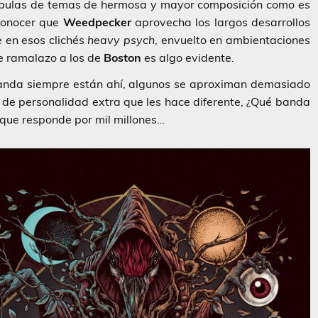
ábulas de temas de hermosa y mayor composición como es
econocer que
Weedpecker
aprovecha los largos desarrollos
 en esos clichés
heavy psych
, envuelto en ambientaciones
e ramalazo a los de
Boston
es algo evidente.
o/banda siempre están ahí, algunos se aproximan demasiado
e de personalidad extra que les hace diferente, ¿Qué banda
 que responde por mil millones…