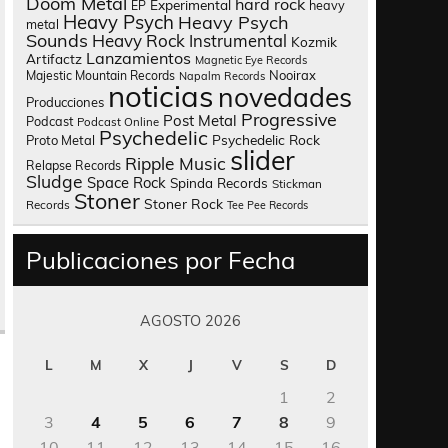
Doom Metal
hard rock
Experimental
heavy
EP
Heavy Psych
Heavy Psych
metal
Sounds
Heavy Rock
Instrumental
Kozmik
Lanzamientos
Artifactz
Magnetic Eye Records
Nooirax
Majestic Mountain Records
Napalm Records
noticias
novedades
Producciones
Progressive
Post Metal
Podcast
Podcast Online
Psychedelic
Psychedelic Rock
Proto Metal
slider
Ripple Music
Relapse Records
Sludge
Space Rock
Spinda Records
Stickman
Stoner
Stoner Rock
Records
Tee Pee Records
Publicaciones por Fecha
AGOSTO 2026
L
M
X
J
V
S
D
1
2
3
4
5
6
7
8
9
10
11
12
13
14
15
16