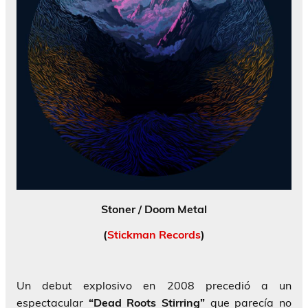
Stoner / Doom Metal
(
Stickman Records
)
Un debut explosivo en 2008 precedió a un
espectacular
“Dead Roots Stirring”
que parecía no