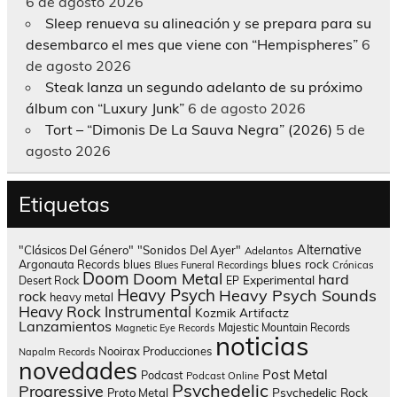
6 de agosto 2026
Sleep renueva su alineación y se prepara para su
desembarco el mes que viene con “Hempispheres”
6
de agosto 2026
Steak lanza un segundo adelanto de su próximo
álbum con “Luxury Junk”
6 de agosto 2026
Tort – “Dimonis De La Sauva Negra” (2026)
5 de
agosto 2026
Etiquetas
Alternative
"Clásicos Del Género"
"Sonidos Del Ayer"
Adelantos
blues rock
Argonauta Records
blues
Blues Funeral Recordings
Crónicas
Doom
Doom Metal
hard
Experimental
Desert Rock
EP
Heavy Psych
Heavy Psych Sounds
rock
heavy metal
Heavy Rock
Instrumental
Kozmik Artifactz
Lanzamientos
Majestic Mountain Records
Magnetic Eye Records
noticias
Nooirax Producciones
Napalm Records
novedades
Post Metal
Podcast
Podcast Online
Psychedelic
Progressive
Psychedelic Rock
Proto Metal