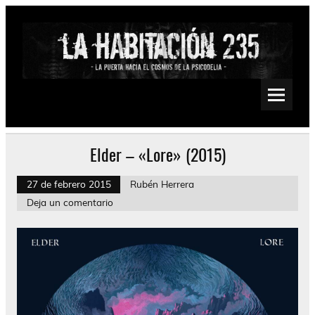
Saltar
al
contenido
La Habitación 235
Psychedelic, Stoner, Doom, Sludge, Fuzz, Space, Drone
Elder – «Lore» (2015)
27 de febrero 2015
Rubén Herrera
Deja un comentario