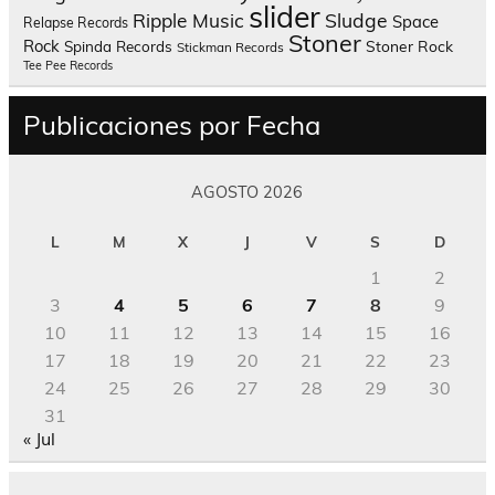
slider
Sludge
Ripple Music
Space
Relapse Records
Stoner
Rock
Spinda Records
Stoner Rock
Stickman Records
Tee Pee Records
Publicaciones por Fecha
AGOSTO 2026
L
M
X
J
V
S
D
1
2
3
4
5
6
7
8
9
10
11
12
13
14
15
16
17
18
19
20
21
22
23
24
25
26
27
28
29
30
31
« Jul