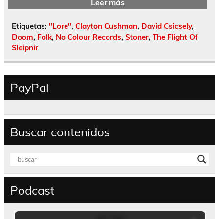
Leer más
Etiquetas:
"Lore"
,
Clayton Cushman
,
David Csicsely
,
Doom
,
Folk
,
No Colour Records
,
Stoner
,
The Flight Of
Sleipnir
PayPal
Buscar contenidos
Podcast