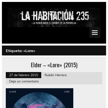
Saltar
al
contenido
La Habitación 235
Psychedelic, Stoner, Doom, Sludge, Fuzz, Space, Drone
Etiqueta:
«Lore»
Elder – «Lore» (2015)
27 de febrero 2015
Rubén Herrera
Deja un comentario