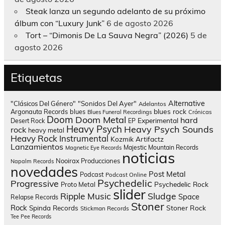
Steak lanza un segundo adelanto de su próximo
álbum con “Luxury Junk”
6 de agosto 2026
Tort – “Dimonis De La Sauva Negra” (2026)
5 de
agosto 2026
Etiquetas
Alternative
"Clásicos Del Género"
"Sonidos Del Ayer"
Adelantos
blues rock
Argonauta Records
blues
Blues Funeral Recordings
Crónicas
Doom
Doom Metal
hard
Experimental
Desert Rock
EP
Heavy Psych
Heavy Psych Sounds
rock
heavy metal
Heavy Rock
Instrumental
Kozmik Artifactz
Lanzamientos
Majestic Mountain Records
Magnetic Eye Records
noticias
Nooirax Producciones
Napalm Records
novedades
Post Metal
Podcast
Podcast Online
Psychedelic
Progressive
Psychedelic Rock
Proto Metal
slider
Sludge
Ripple Music
Space
Relapse Records
Stoner
Rock
Spinda Records
Stoner Rock
Stickman Records
Tee Pee Records