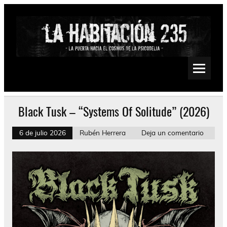
Saltar
al
contenido
La Habitación 235
Psychedelic, Stoner, Doom, Sludge, Fuzz, Space, Drone
Black Tusk – “Systems Of Solitude” (2026)
6 de julio 2026
Rubén Herrera
Deja un comentario