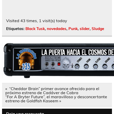
Visited 43 times, 1 visit(s) today
Etiquetas:
Black Tusk
,
novedades
,
Punk
,
slider
,
Sludge
Navegación
« “Cheddar Brain” primer avance ofrecido para el
de
próximo estreno de Cadáver de Cabra
entradas
“For A Bryter Future”, el maravilloso y desconcertante
estreno de Goldfish Kaseem »
Deja una respuesta