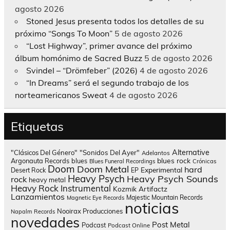
agosto 2026
Stoned Jesus presenta todos los detalles de su
próximo “Songs To Moon”
5 de agosto 2026
“Lost Highway”, primer avance del próximo
álbum homónimo de Sacred Buzz
5 de agosto 2026
Svindel – “Drömfeber” (2026)
4 de agosto 2026
“In Dreams” será el segundo trabajo de los
norteamericanos Sweat
4 de agosto 2026
Etiquetas
Alternative
"Clásicos Del Género"
"Sonidos Del Ayer"
Adelantos
blues rock
Argonauta Records
blues
Blues Funeral Recordings
Crónicas
Doom
Doom Metal
hard
Experimental
Desert Rock
EP
Heavy Psych
Heavy Psych Sounds
rock
heavy metal
Heavy Rock
Instrumental
Kozmik Artifactz
Lanzamientos
Majestic Mountain Records
Magnetic Eye Records
noticias
Nooirax Producciones
Napalm Records
novedades
Post Metal
Podcast
Podcast Online