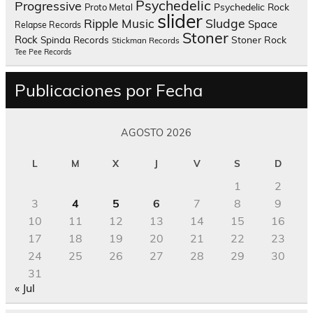
Psychedelic
Progressive
Psychedelic Rock
Proto Metal
slider
Sludge
Ripple Music
Space
Relapse Records
Stoner
Rock
Spinda Records
Stoner Rock
Stickman Records
Tee Pee Records
Publicaciones por Fecha
AGOSTO 2026
L
M
X
J
V
S
D
1
2
3
4
5
6
7
8
9
10
11
12
13
14
15
16
17
18
19
20
21
22
23
24
25
26
27
28
29
30
31
« Jul