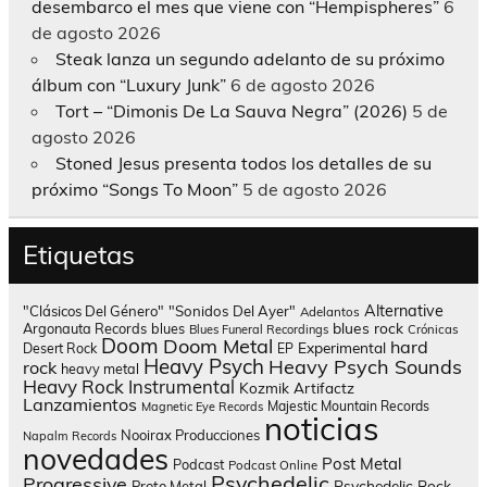
desembarco el mes que viene con “Hempispheres”
6
de agosto 2026
Steak lanza un segundo adelanto de su próximo
álbum con “Luxury Junk”
6 de agosto 2026
Tort – “Dimonis De La Sauva Negra” (2026)
5 de
agosto 2026
Stoned Jesus presenta todos los detalles de su
próximo “Songs To Moon”
5 de agosto 2026
Etiquetas
Alternative
"Clásicos Del Género"
"Sonidos Del Ayer"
Adelantos
blues rock
Argonauta Records
blues
Blues Funeral Recordings
Crónicas
Doom
Doom Metal
hard
Experimental
Desert Rock
EP
Heavy Psych
Heavy Psych Sounds
rock
heavy metal
Heavy Rock
Instrumental
Kozmik Artifactz
Lanzamientos
Majestic Mountain Records
Magnetic Eye Records
noticias
Nooirax Producciones
Napalm Records
novedades
Post Metal
Podcast
Podcast Online
Psychedelic
Progressive
Psychedelic Rock
Proto Metal