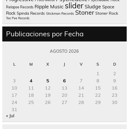
slider
Sludge
Ripple Music
Space
Relapse Records
Stoner
Rock
Spinda Records
Stoner Rock
Stickman Records
Tee Pee Records
Publicaciones por Fecha
AGOSTO 2026
L
M
X
J
V
S
D
1
2
3
4
5
6
7
8
9
10
11
12
13
14
15
16
17
18
19
20
21
22
23
24
25
26
27
28
29
30
31
« Jul