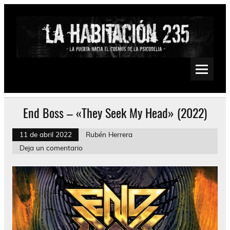
Saltar
al
contenido
La Habitación 235
Psychedelic, Stoner, Doom, Sludge, Fuzz, Space, Drone
End Boss – «They Seek My Head» (2022)
11 de abril 2022
Rubén Herrera
Deja un comentario