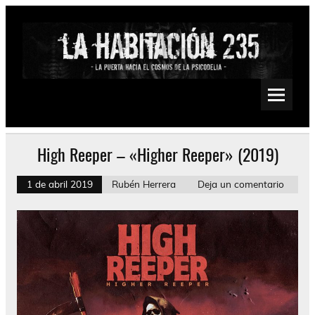
Saltar
al
contenido
La Habitación 235
Psychedelic, Stoner, Doom, Sludge, Fuzz, Space, Drone
High Reeper – «Higher Reeper» (2019)
1 de abril 2019
Rubén Herrera
Deja un comentario