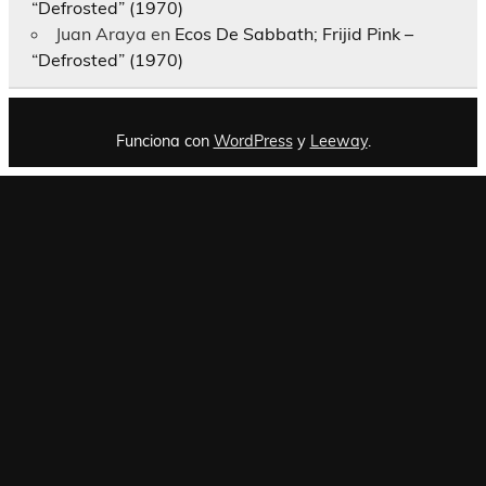
“Defrosted” (1970)
Juan Araya
en
Ecos De Sabbath; Frijid Pink –
“Defrosted” (1970)
Funciona con
WordPress
y
Leeway
.