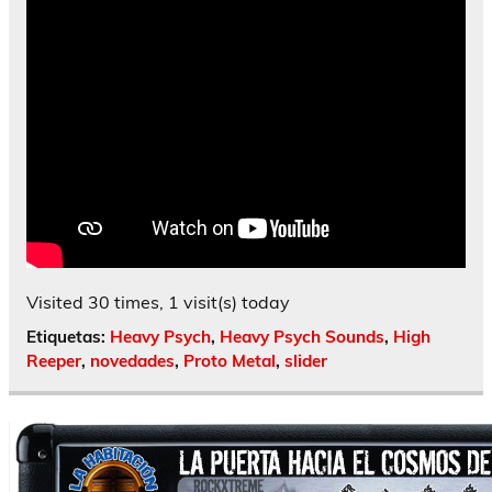
Visited 30 times, 1 visit(s) today
Etiquetas:
Heavy Psych
,
Heavy Psych Sounds
,
High
Reeper
,
novedades
,
Proto Metal
,
slider