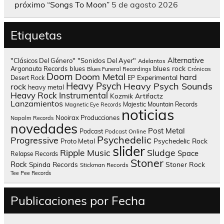
próximo “Songs To Moon”
5 de agosto 2026
Etiquetas
Alternative
"Clásicos Del Género"
"Sonidos Del Ayer"
Adelantos
blues rock
Argonauta Records
blues
Blues Funeral Recordings
Crónicas
Doom
Doom Metal
hard
Experimental
Desert Rock
EP
Heavy Psych
Heavy Psych Sounds
rock
heavy metal
Heavy Rock
Instrumental
Kozmik Artifactz
Lanzamientos
Majestic Mountain Records
Magnetic Eye Records
noticias
Nooirax Producciones
Napalm Records
novedades
Post Metal
Podcast
Podcast Online
Psychedelic
Progressive
Psychedelic Rock
Proto Metal
slider
Sludge
Ripple Music
Space
Relapse Records
Stoner
Rock
Spinda Records
Stoner Rock
Stickman Records
Tee Pee Records
Publicaciones por Fecha