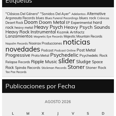
Etiquetas
Alternative
"Clásicos Del Género"
"Sonidos Del Ayer"
Adelantos
blues rock
Argonauta Records
blues
Blues Funeral Recordings
Crónicas
Doom
Doom Metal
hard
Experimental
Desert Rock
EP
Heavy Psych
Heavy Psych Sounds
rock
heavy metal
Heavy Rock
Instrumental
Kozmik Artifactz
Lanzamientos
Majestic Mountain Records
Magnetic Eye Records
noticias
Nooirax Producciones
Napalm Records
novedades
Post Metal
Podcast
Podcast Online
Psychedelic
Progressive
Psychedelic Rock
Proto Metal
slider
Sludge
Ripple Music
Space
Relapse Records
Stoner
Rock
Spinda Records
Stoner Rock
Stickman Records
Tee Pee Records
Publicaciones por Fecha
AGOSTO 2026
L
M
X
J
V
S
D