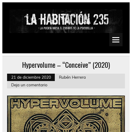
Saltar
al
contenido
La Habitación 235
Psychedelic, Stoner, Doom, Sludge, Fuzz, Space, Drone
Hypervolume – “Conceive” (2020)
21 de diciembre 2020
Rubén Herrera
Deja un comentario