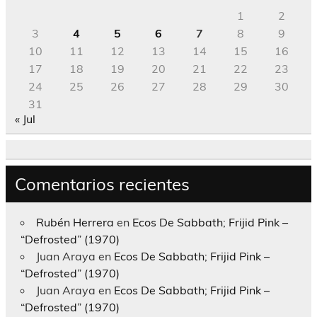
1
2
3
4
5
6
7
8
9
10
11
12
13
14
15
16
17
18
19
20
21
22
23
24
25
26
27
28
29
30
31
« Jul
Comentarios recientes
Rubén Herrera
en
Ecos De Sabbath; Frijid Pink –
“Defrosted” (1970)
Juan Araya
en
Ecos De Sabbath; Frijid Pink –
“Defrosted” (1970)
Juan Araya
en
Ecos De Sabbath; Frijid Pink –
“Defrosted” (1970)