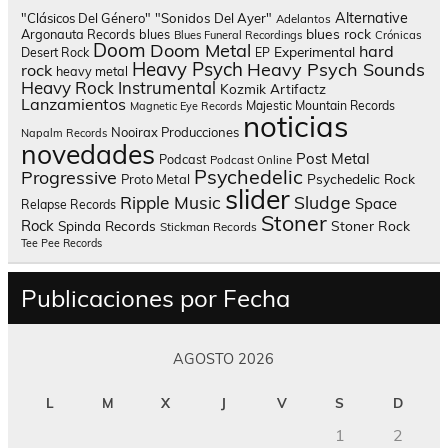
Alternative
"Clásicos Del Género"
"Sonidos Del Ayer"
Adelantos
blues rock
Argonauta Records
blues
Blues Funeral Recordings
Crónicas
Doom
Doom Metal
hard
Experimental
Desert Rock
EP
Heavy Psych
Heavy Psych Sounds
rock
heavy metal
Heavy Rock
Instrumental
Kozmik Artifactz
Lanzamientos
Majestic Mountain Records
Magnetic Eye Records
noticias
Nooirax Producciones
Napalm Records
novedades
Post Metal
Podcast
Podcast Online
Psychedelic
Progressive
Psychedelic Rock
Proto Metal
slider
Sludge
Ripple Music
Space
Relapse Records
Stoner
Rock
Spinda Records
Stoner Rock
Stickman Records
Tee Pee Records
Publicaciones por Fecha
AGOSTO 2026
L
M
X
J
V
S
D
1
2