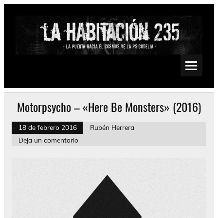
Saltar
al
contenido
La Habitación 235
Psychedelic, Stoner, Doom, Sludge, Fuzz, Space, Drone
Motorpsycho – «Here Be Monsters» (2016)
18 de febrero 2016
Rubén Herrera
Deja un comentario