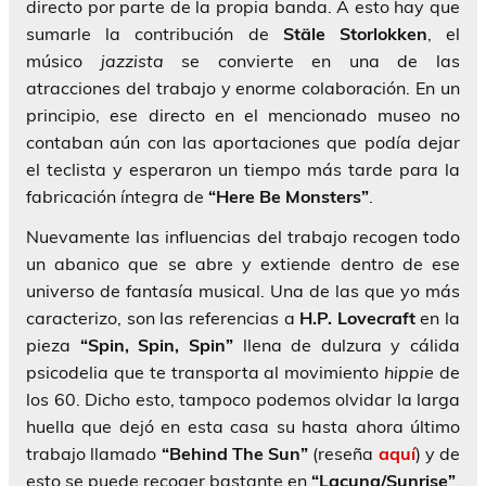
directo por parte de la propia banda. A esto hay que
sumarle la contribución de
Stäle Storlokken
, el
músico
jazzista
se convierte en una de las
atracciones del trabajo y enorme colaboración. En un
principio, ese directo en el mencionado museo no
contaban aún con las aportaciones que podía dejar
el teclista y esperaron un tiempo más tarde para la
fabricación íntegra de
“Here Be Monsters”
.
Nuevamente las influencias del trabajo recogen todo
un abanico que se abre y extiende dentro de ese
universo de fantasía musical. Una de las que yo más
caracterizo, son las referencias a
H.P. Lovecraft
en la
pieza
“Spin, Spin, Spin”
llena de dulzura y cálida
psicodelia que te transporta al movimiento
hippie
de
los 60. Dicho esto, tampoco podemos olvidar la larga
huella que dejó en esta casa su hasta ahora último
trabajo llamado
“Behind The Sun”
(reseña
aquí
) y de
esto se puede recoger bastante en
“Lacuna/Sunrise”
,