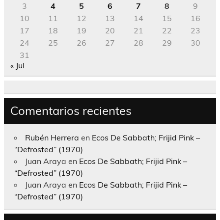
3
4
5
6
7
8
9
10
11
12
13
14
15
16
17
18
19
20
21
22
23
24
25
26
27
28
29
30
31
« Jul
Comentarios recientes
Rubén Herrera
en
Ecos De Sabbath; Frijid Pink –
“Defrosted” (1970)
Juan Araya
en
Ecos De Sabbath; Frijid Pink –
“Defrosted” (1970)
Juan Araya
en
Ecos De Sabbath; Frijid Pink –
“Defrosted” (1970)