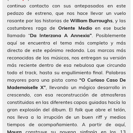
continuo contacto con sus antepasados en este
pedazo de estreno, que nos hace llevar un vuelo
rasante por las historias de
William Burroughs
, y las
costumbres raga de
Oriente Medio
en ese bucle
llamado “
Da Interzona A Annexia”
. Posiblemente
aquí se encuentra el tema más completo y más
directo de este epónimo redondo. Las marcas más
reconocidas de los músicos, nos entregan su versión
más reciente dentro de esa nebulosa que circunda
todo el
track
, hasta su engullimiento final. Palabras
mayores para una pista como
“O Curioso Caso De
Mademoiselle X”
, llevando un mágico desarrollo
in
crescendo
, con esa reconstrucción de atmosferas
constituidas en las diferentes capas guiadas hacía la
gran explosión del álbum. El
folk
que abre el telón,
nos lleva a la irrupción de un buen
riff
y medios
tiempos de acompañamiento. A partir de aquí,
Moura
construye su novena sinfonía en los 13