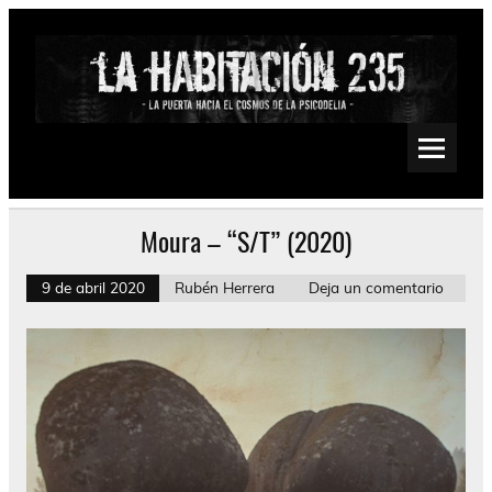
Saltar
al
contenido
La Habitación 235
Psychedelic, Stoner, Doom, Sludge, Fuzz, Space, Drone
Moura – “S/T” (2020)
9 de abril 2020
Rubén Herrera
Deja un comentario