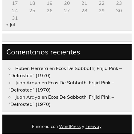
17
18
19
20
21
22
23
24
25
26
27
28
29
30
31
« Jul
Comentarios recientes
Rubén Herrera
en
Ecos De Sabbath; Frijid Pink –
“Defrosted” (1970)
Juan Araya
en
Ecos De Sabbath; Frijid Pink –
“Defrosted” (1970)
Juan Araya
en
Ecos De Sabbath; Frijid Pink –
“Defrosted” (1970)
Funciona con
WordPress
y
Leeway
.