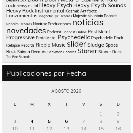
Desert Rock
EP
Heavy Psych
Heavy Psych Sounds
rock
heavy metal
Heavy Rock
Instrumental
Kozmik Artifactz
Lanzamientos
Majestic Mountain Records
Magnetic Eye Records
noticias
Nooirax Producciones
Napalm Records
novedades
Post Metal
Podcast
Podcast Online
Psychedelic
Progressive
Psychedelic Rock
Proto Metal
slider
Sludge
Ripple Music
Space
Relapse Records
Stoner
Rock
Spinda Records
Stoner Rock
Stickman Records
Tee Pee Records
Publicaciones por Fecha
AGOSTO 2026
L
M
X
J
V
S
D
1
2
3
4
5
6
7
8
9
10
11
12
13
14
15
16