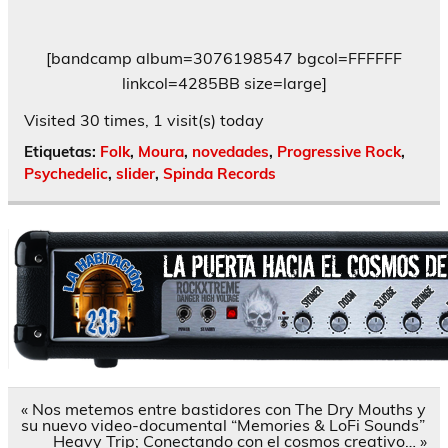
[bandcamp album=3076198547 bgcol=FFFFFF
linkcol=4285BB size=large]
Visited 30 times, 1 visit(s) today
Etiquetas:
Folk
,
Moura
,
novedades
,
Progressive Rock
,
Psychedelic
,
slider
,
Spinda Records
Navegación
« Nos metemos entre bastidores con The Dry Mouths y
de
su nuevo video-documental “Memories & LoFi Sounds”
entradas
Heavy Trip; Conectando con el cosmos creativo… »