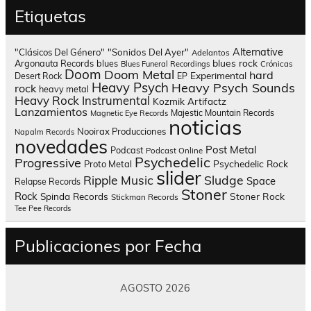
Etiquetas
Alternative
"Clásicos Del Género"
"Sonidos Del Ayer"
Adelantos
blues rock
Argonauta Records
blues
Blues Funeral Recordings
Crónicas
Doom
Doom Metal
hard
Experimental
Desert Rock
EP
Heavy Psych
Heavy Psych Sounds
rock
heavy metal
Heavy Rock
Instrumental
Kozmik Artifactz
Lanzamientos
Majestic Mountain Records
Magnetic Eye Records
noticias
Nooirax Producciones
Napalm Records
novedades
Post Metal
Podcast
Podcast Online
Psychedelic
Progressive
Psychedelic Rock
Proto Metal
slider
Sludge
Ripple Music
Space
Relapse Records
Stoner
Rock
Spinda Records
Stoner Rock
Stickman Records
Tee Pee Records
Publicaciones por Fecha
AGOSTO 2026