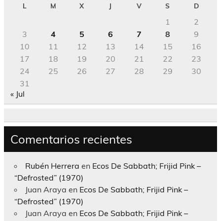
L
M
X
J
V
S
D
1
2
3
4
5
6
7
8
9
10
11
12
13
14
15
16
17
18
19
20
21
22
23
24
25
26
27
28
29
30
31
« Jul
Comentarios recientes
Rubén Herrera
en
Ecos De Sabbath; Frijid Pink –
“Defrosted” (1970)
Juan Araya
en
Ecos De Sabbath; Frijid Pink –
“Defrosted” (1970)
Juan Araya
en
Ecos De Sabbath; Frijid Pink –