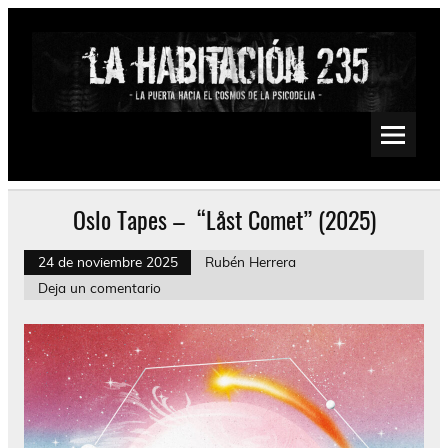
Saltar
al
contenido
La Habitación 235
Psychedelic, Stoner, Doom, Sludge, Fuzz, Space, Drone
Oslo Tapes – “Låst Comet” (2025)
24 de noviembre 2025
Rubén Herrera
Deja un comentario