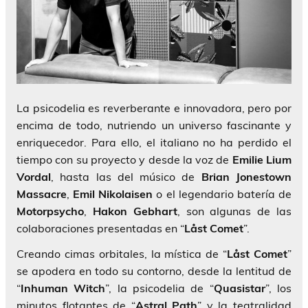
La psicodelia es reverberante e innovadora, pero por
encima de todo, nutriendo un universo fascinante y
enriquecedor. Para ello, el italiano no ha perdido el
tiempo con su proyecto y desde la voz de
Emilie Lium
Vordal
, hasta las del músico de
Brian Jonestown
Massacre
,
Emil Nikolaisen
o el legendario batería de
Motorpsycho
,
Hakon Gebhart
, son algunas de las
colaboraciones presentadas en “
Låst Comet
”.
Creando cimas orbitales, la mística de “
Låst Comet
”
se apodera en todo su contorno, desde la lentitud de
“
Inhuman Witch
”, la psicodelia de “
Quasistar
”, los
minutos flotantes de “
Astral Path
” y la teatralidad