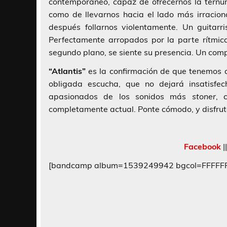
contemporáneo, capaz de ofrecernos la ternu
como de llevarnos hacia el lado más irracion
después follarnos violentamente. Un guitarr
Perfectamente arropados por la parte rítmic
segundo plano, se siente su presencia. Un comp
“Atlantis”
es la confirmación de que tenemos 
obligada escucha, que no dejará insatisfec
apasionados de los sonidos más
stoner
, 
completamente actual. Ponte cómodo, y disfruta
Facebook
|
[bandcamp album=1539249942 bgcol=FFFFFF l