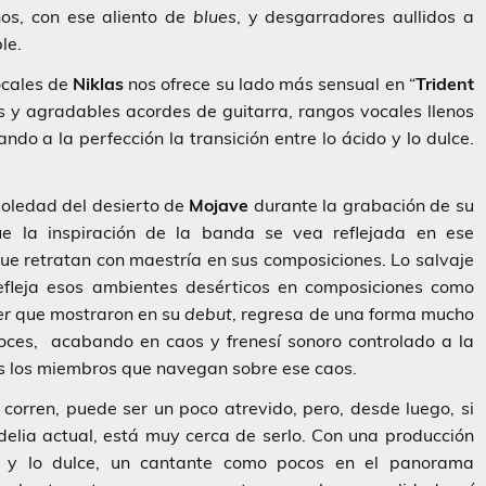
os, con ese aliento de
blues
, y desgarradores aullidos a
le.
ocales de
Niklas
nos ofrece su lado más sensual en “
Trident
es y agradables acordes de guitarra, rangos vocales llenos
do a la perfección la transición entre lo ácido y lo dulce.
soledad del desierto de
Mojave
durante la grabación de su
e la inspiración de la banda se vea reflejada en ese
que retratan con maestría en sus composiciones. Lo salvaje
 refleja esos ambientes desérticos en composiciones como
er
que mostraron en su
debut
, regresa de una forma mucho
voces, acabando en caos y frenesí sonoro controlado a la
os los miembros que navegan sobre ese caos.
orren, puede ser un poco atrevido, pero, desde luego, si
elia actual, está muy cerca de serlo. Con una producción
je y lo dulce, un cantante como pocos en el panorama