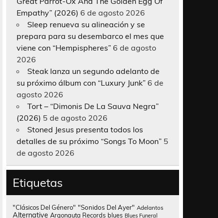
Great Parrot-Ox And The Golden Egg Of
Empathy” (2026)
6 de agosto 2026
Sleep renueva su alineación y se
prepara para su desembarco el mes que
viene con “Hempispheres”
6 de agosto
2026
Steak lanza un segundo adelanto de
su próximo álbum con “Luxury Junk”
6 de
agosto 2026
Tort – “Dimonis De La Sauva Negra”
(2026)
5 de agosto 2026
Stoned Jesus presenta todos los
detalles de su próximo “Songs To Moon”
5
de agosto 2026
Etiquetas
"Clásicos Del Género"
"Sonidos Del Ayer"
Adelantos
Alternative
Argonauta Records
blues
Blues Funeral