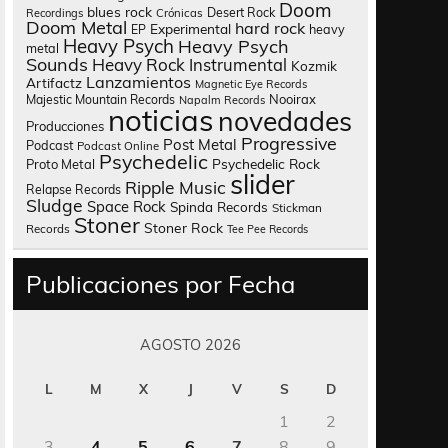
Doom
blues rock
Desert Rock
Recordings
Crónicas
Doom Metal
hard rock
Experimental
heavy
EP
Heavy Psych
Heavy Psych
metal
Sounds
Heavy Rock
Instrumental
Kozmik
Lanzamientos
Artifactz
Magnetic Eye Records
Nooirax
Majestic Mountain Records
Napalm Records
noticias
novedades
Producciones
Progressive
Post Metal
Podcast
Podcast Online
Psychedelic
Psychedelic Rock
Proto Metal
slider
Ripple Music
Relapse Records
Sludge
Space Rock
Spinda Records
Stickman
Stoner
Stoner Rock
Records
Tee Pee Records
Publicaciones por Fecha
AGOSTO 2026
L
M
X
J
V
S
D
1
2
3
4
5
6
7
8
9