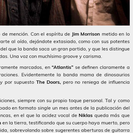
 de mención. Con el espíritu de
Jim Morrison
metido en lo
arte al oído, dejándote extasiado, como con sus potentes
o del que la banda saca un gran partido, y que les distingue
ndas. Una voz con muchísimo
groove
y carisma.
aramente marcados, en
“Atlantis”
se definen claramente a
beraciones. Evidentemente la banda mama de dinosaurios
 y por supuesto
The Doors,
pero no reniega de influencia
ciones, siempre con su propio toque personal. Tal y como
cipado en formato
single
un mes antes de la publicación del
ncas, en el que la acidez vocal de
Niklas
queda más que
n
en la tierra, testificando que su cuerpo haya muerto, pero
ida, sobrevolando sobre sugerentes aberturas de guitarra