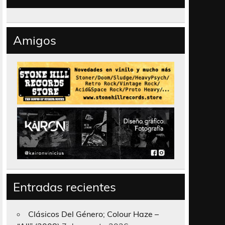
Amigos
Entradas recientes
Clásicos Del Género; Colour Haze –