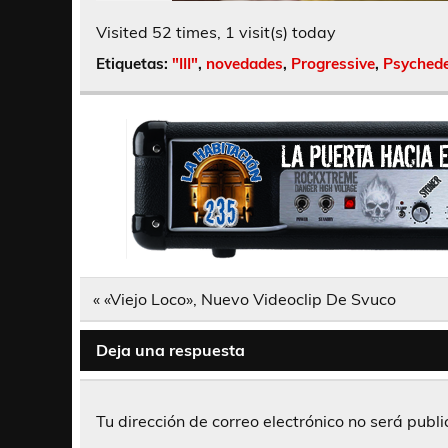
Visited 52 times, 1 visit(s) today
Etiquetas:
"III"
,
novedades
,
Progressive
,
Psychede
Navegación
« «Viejo Loco», Nuevo Videoclip De Svuco
de
entradas
Deja una respuesta
Tu dirección de correo electrónico no será publ