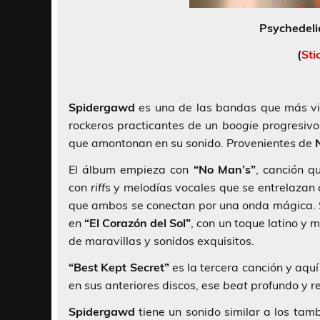
Psychedelic
(
Sti
Spidergawd
es una de las bandas que más vi
rockeros practicantes de un
boogie
progresivo
que amontonan en su sonido. Provenientes de
El álbum empieza con
“No Man’s”
, canción q
con
riffs
y melodías vocales que se entrelazan c
que ambos se conectan por una onda mágica. 
en
“El Corazón del Sol”
, con un toque latino y
de maravillas y sonidos exquisitos.
“Best Kept Secret”
es la tercera canción y aqu
en sus anteriores discos, ese
beat
profundo y re
Spidergawd
tiene un sonido similar a los ta