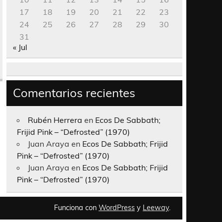
17
18
19
20
21
22
23
24
25
26
27
28
29
30
31
« Jul
Comentarios recientes
Rubén Herrera
en
Ecos De Sabbath;
Frijid Pink – “Defrosted” (1970)
Juan Araya
en
Ecos De Sabbath; Frijid
Pink – “Defrosted” (1970)
Juan Araya
en
Ecos De Sabbath; Frijid
Pink – “Defrosted” (1970)
Funciona con
WordPress
y
Leeway
.