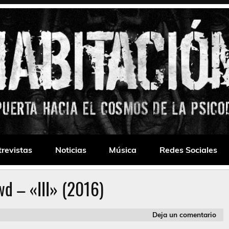
 Drone
trevistas
Noticias
Música
Redes Sociales
d – «III» (2016)
Deja un comentario