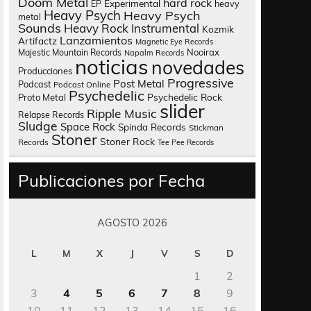
Doom Metal
hard rock
Experimental
heavy
EP
Heavy Psych
Heavy Psych
metal
Sounds
Heavy Rock
Instrumental
Kozmik
Lanzamientos
Artifactz
Magnetic Eye Records
Nooirax
Majestic Mountain Records
Napalm Records
noticias
novedades
Producciones
Progressive
Post Metal
Podcast
Podcast Online
Psychedelic
Psychedelic Rock
Proto Metal
slider
Ripple Music
Relapse Records
Sludge
Space Rock
Spinda Records
Stickman
Stoner
Stoner Rock
Records
Tee Pee Records
Publicaciones por Fecha
AGOSTO 2026
L
M
X
J
V
S
D
1
2
3
4
5
6
7
8
9
10
11
12
13
14
15
16