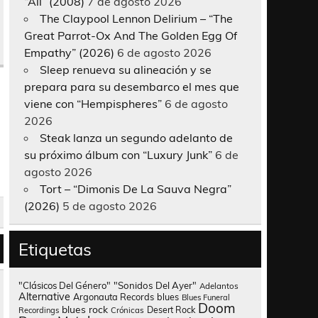
“All” (2008)
7 de agosto 2026
The Claypool Lennon Delirium – “The
Great Parrot-Ox And The Golden Egg Of
Empathy” (2026)
6 de agosto 2026
Sleep renueva su alineación y se
prepara para su desembarco el mes que
viene con “Hempispheres”
6 de agosto
2026
Steak lanza un segundo adelanto de
su próximo álbum con “Luxury Junk”
6 de
agosto 2026
Tort – “Dimonis De La Sauva Negra”
(2026)
5 de agosto 2026
Etiquetas
"Clásicos Del Género"
"Sonidos Del Ayer"
Adelantos
Alternative
Argonauta Records
blues
Blues Funeral
Doom
blues rock
Desert Rock
Recordings
Crónicas