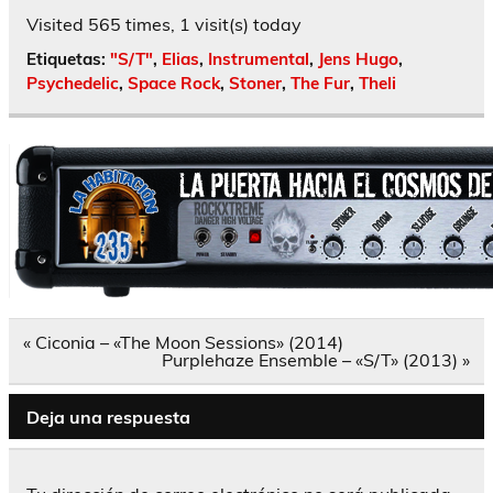
Visited 565 times, 1 visit(s) today
Etiquetas:
"S/T"
,
Elias
,
Instrumental
,
Jens Hugo
,
Psychedelic
,
Space Rock
,
Stoner
,
The Fur
,
Theli
Navegación
« Ciconia – «The Moon Sessions» (2014)
de
Purplehaze Ensemble – «S/T» (2013) »
entradas
Deja una respuesta