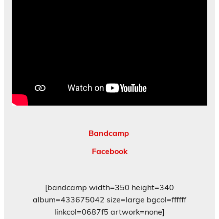
Bandcamp
Facebook
[bandcamp width=350 height=340
album=433675042 size=large bgcol=ffffff
linkcol=0687f5 artwork=none]