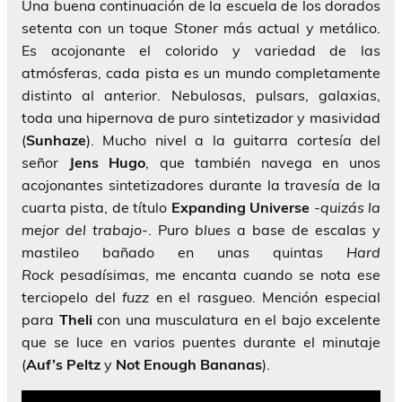
Una buena continuación de la escuela de los dorados
setenta con un toque
Stoner
más actual y metálico.
Es acojonante el colorido y variedad de las
atmósferas, cada pista es un mundo completamente
distinto al anterior. Nebulosas, pulsars, galaxias,
toda una hipernova de puro sintetizador y masividad
(
Sunhaze
). Mucho nivel a la guitarra cortesía del
señor
Jens Hugo
, que también navega en unos
acojonantes sintetizadores durante la travesía de la
cuarta pista, de título
Expanding Universe
-quizás la
mejor del trabajo-
. Puro
blues
a base de escalas y
mastileo bañado en unas quintas
Hard
Rock
pesadísimas, me encanta cuando se nota es
e
terciopelo del
fuzz
en el rasgueo. Mención especial
para
Theli
con una musculatura en el bajo excelente
que se luce en varios puentes durante el minutaje
(
Auf’s Peltz
y
Not Enough Bananas
).