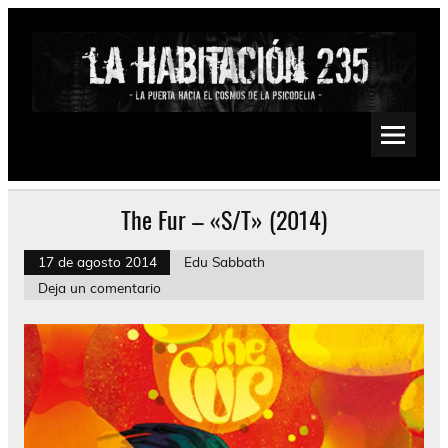
Saltar
al
contenido
La Habitación 235
Psychedelic, Stoner, Doom, Sludge, Fuzz, Space, Drone
The Fur – «S/T» (2014)
17 de agosto 2014
Edu Sabbath
Deja un comentario