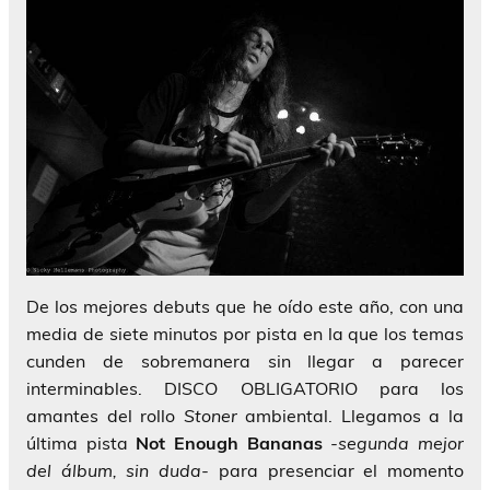
De los mejores debuts que he oído este año, con una
media de siete minutos por pista en la que los temas
cunden de sobremanera sin llegar a parecer
interminables. DISCO OBLIGATORIO para los
amantes del rollo
Stoner
ambiental. Llegamos a la
última pista
Not Enough Bananas
-segunda mejor
del álbum, sin duda-
para presenciar el momento