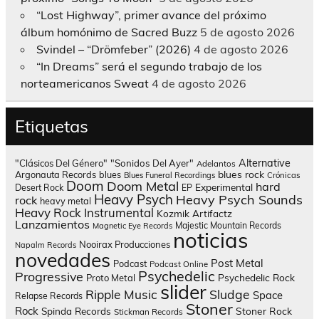
“Lost Highway”, primer avance del próximo
álbum homónimo de Sacred Buzz
5 de agosto 2026
Svindel – “Drömfeber” (2026)
4 de agosto 2026
“In Dreams” será el segundo trabajo de los
norteamericanos Sweat
4 de agosto 2026
Etiquetas
Alternative
"Clásicos Del Género"
"Sonidos Del Ayer"
Adelantos
blues rock
Argonauta Records
blues
Blues Funeral Recordings
Crónicas
Doom
Doom Metal
hard
Experimental
Desert Rock
EP
Heavy Psych
Heavy Psych Sounds
rock
heavy metal
Heavy Rock
Instrumental
Kozmik Artifactz
Lanzamientos
Majestic Mountain Records
Magnetic Eye Records
noticias
Nooirax Producciones
Napalm Records
novedades
Post Metal
Podcast
Podcast Online
Psychedelic
Progressive
Psychedelic Rock
Proto Metal
slider
Sludge
Ripple Music
Space
Relapse Records
Stoner
Rock
Spinda Records
Stoner Rock
Stickman Records