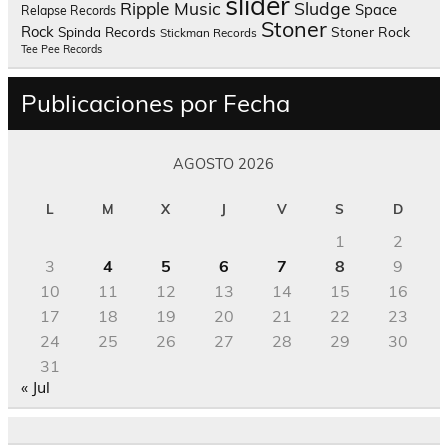
slider
Sludge
Ripple Music
Space
Relapse Records
Stoner
Rock
Spinda Records
Stoner Rock
Stickman Records
Tee Pee Records
Publicaciones por Fecha
AGOSTO 2026
L
M
X
J
V
S
D
1
2
3
4
5
6
7
8
9
10
11
12
13
14
15
16
17
18
19
20
21
22
23
24
25
26
27
28
29
30
31
« Jul