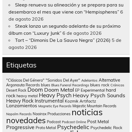
Sleep renueva su alineación y se prepara para su
desembarco el mes que viene con “Hempispheres”
6
de agosto 2026
Steak lanza un segundo adelanto de su próximo
álbum con “Luxury Junk”
6 de agosto 2026
Tort – “Dimonis De La Sauva Negra” (2026)
5 de
agosto 2026
Etiquetas
Alternative
"Clásicos Del Género"
"Sonidos Del Ayer"
Adelantos
blues rock
Argonauta Records
blues
Blues Funeral Recordings
Crónicas
Doom
Doom Metal
hard
Experimental
Desert Rock
EP
Heavy Psych
Heavy Psych Sounds
rock
heavy metal
Heavy Rock
Instrumental
Kozmik Artifactz
Lanzamientos
Majestic Mountain Records
Magnetic Eye Records
noticias
Nooirax Producciones
Napalm Records
novedades
Post Metal
Podcast
Podcast Online
Psychedelic
Progressive
Psychedelic Rock
Proto Metal