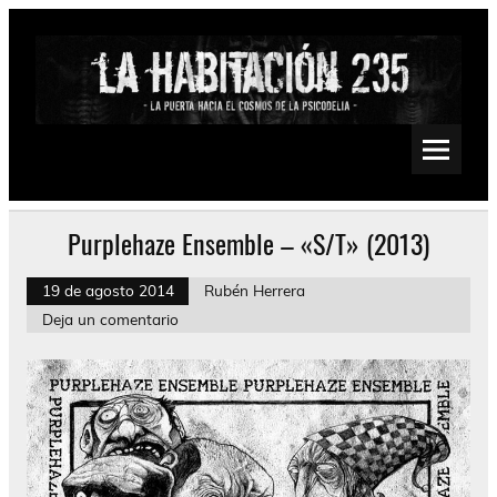
Saltar
al
contenido
La Habitación 235
Psychedelic, Stoner, Doom, Sludge, Fuzz, Space, Drone
Purplehaze Ensemble – «S/T» (2013)
19 de agosto 2014
Rubén Herrera
Deja un comentario