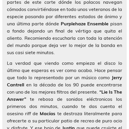
partes de este corte dónde los polacos navegan
cómodos convirtiéndose en todo unos veteranos de la
especie pasando por diferentes estados de ánimo y
una última parte dónde
Purplehaze Ensemble
pisan
a fondo dejando un final de vértigo que quita el
aliento. Recomiendo escucharla con toda la atención
del mundo porque deja ver lo mejor de la banda en
sus casi siete minutos.
La verdad que viendo como empieza el disco lo
último que esperas es ver como acaba. Hace pensar
que todo lo representado por un músico como
Jerry
Cantrell
en la década de los 90 puede encontrarse
con uno de los mejores filtros del presente.
“Lie Is The
Answer”
te rebosa de sonidos eléctronicos los
primeros dos minutos, cuando te das cuenta el
asesino
riff
de
Macías
te destroza literalmente para
ofrecerte a su particular patio de recreo de puro ocio
y disfrute. Y ese bajo de
Justin
que puede crujirte el