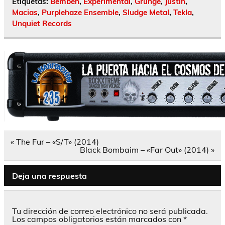
Etiquetas:
Bemben
,
Experimental
,
Grunge
,
Justin
,
Macias
,
Purplehaze Ensemble
,
Sludge Metal
,
Tekla
,
Unquiet Records
Navegación
« The Fur – «S/T» (2014)
de
Black Bombaim – «Far Out» (2014) »
entradas
Deja una respuesta
Tu dirección de correo electrónico no será publicada.
Los campos obligatorios están marcados con
*