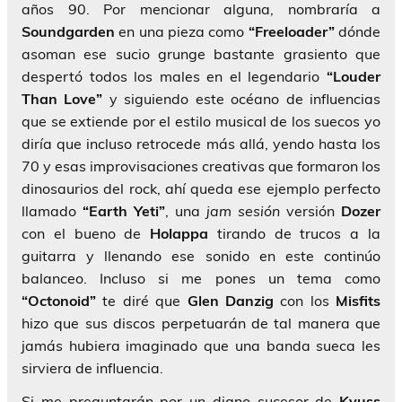
años 90. Por mencionar alguna, nombraría a
Soundgarden
en una pieza como
“Freeloader”
dónde
asoman ese sucio grunge bastante grasiento que
despertó todos los males en el legendario
“Louder
Than Love”
y siguiendo este océano de influencias
que se extiende por el estilo musical de los suecos yo
diría que incluso retrocede más allá, yendo hasta los
70 y esas improvisaciones creativas que formaron los
dinosaurios del rock, ahí queda ese ejemplo perfecto
llamado
“Earth Yeti”
, una
jam sesión
versión
Dozer
con el bueno de
Holappa
tirando de trucos a la
guitarra y llenando ese sonido en este continúo
balanceo. Incluso si me pones un tema como
“Octonoid”
te diré que
Glen Danzig
con los
Misfits
hizo que sus discos perpetuarán de tal manera que
jamás hubiera imaginado que una banda sueca les
sirviera de influencia.
Si me preguntarán por un digno sucesor de
Kyuss