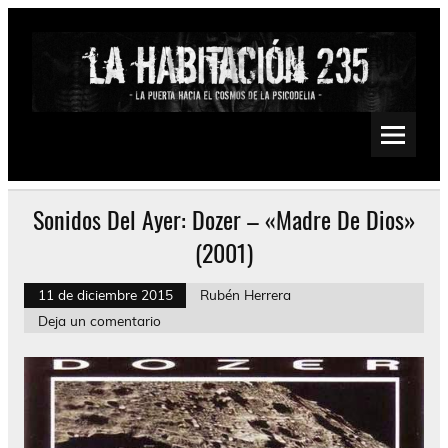
Saltar
al
contenido
La Habitación 235
Psychedelic, Stoner, Doom, Sludge, Fuzz, Space, Drone
Sonidos Del Ayer: Dozer – «Madre De Dios»
(2001)
11 de diciembre 2015
Rubén Herrera
Deja un comentario