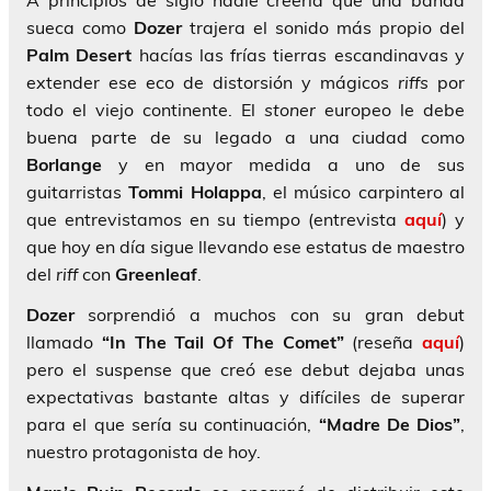
A principios de siglo nadie creería que una banda
sueca como
Dozer
trajera el sonido más propio del
Palm Desert
hacías las frías tierras escandinavas y
extender ese eco de distorsión y mágicos
riffs
por
todo el viejo continente. El
stoner
europeo le debe
buena parte de su legado a una ciudad como
Borlange
y en mayor medida a uno de sus
guitarristas
Tommi Holappa
, el músico carpintero al
que entrevistamos en su tiempo (entrevista
aquí
) y
que hoy en día sigue llevando ese estatus de maestro
del
riff
con
Greenleaf
.
Dozer
sorprendió a muchos con su gran debut
llamado
“In The Tail Of The Comet”
(reseña
aquí
)
pero el suspense que creó ese debut dejaba unas
expectativas bastante altas y difíciles de superar
para el que sería su continuación,
“Madre De Dios”
,
nuestro protagonista de hoy.