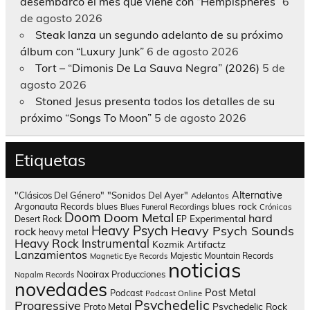
desembarco el mes que viene con “Hempispheres”
6
de agosto 2026
Steak lanza un segundo adelanto de su próximo
álbum con “Luxury Junk”
6 de agosto 2026
Tort – “Dimonis De La Sauva Negra” (2026)
5 de
agosto 2026
Stoned Jesus presenta todos los detalles de su
próximo “Songs To Moon”
5 de agosto 2026
Etiquetas
Alternative
"Clásicos Del Género"
"Sonidos Del Ayer"
Adelantos
blues rock
Argonauta Records
blues
Blues Funeral Recordings
Crónicas
Doom
Doom Metal
hard
Experimental
Desert Rock
EP
Heavy Psych
Heavy Psych Sounds
rock
heavy metal
Heavy Rock
Instrumental
Kozmik Artifactz
Lanzamientos
Majestic Mountain Records
Magnetic Eye Records
noticias
Nooirax Producciones
Napalm Records
novedades
Post Metal
Podcast
Podcast Online
Psychedelic
Progressive
Psychedelic Rock
Proto Metal