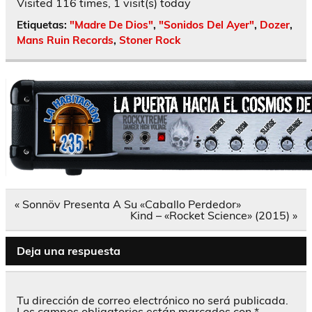
Visited 116 times, 1 visit(s) today
Etiquetas:
"Madre De Dios"
,
"Sonidos Del Ayer"
,
Dozer
,
Mans Ruin Records
,
Stoner Rock
Navegación
« Sonnöv Presenta A Su «Caballo Perdedor»
de
Kind – «Rocket Science» (2015) »
entradas
Deja una respuesta
Tu dirección de correo electrónico no será publicada.
Los campos obligatorios están marcados con
*