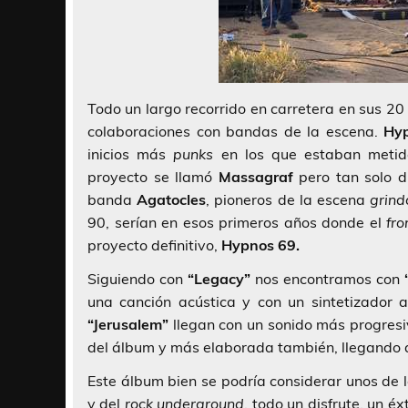
Todo un largo recorrido en carretera en sus 20
colaboraciones con bandas de la escena.
Hy
inicios más
punks
en los que estaban meti
proyecto se llamó
Massagraf
pero tan solo du
banda
Agatocles
, pioneros de la escena
grind
90, serían en esos primeros años donde el
fr
proyecto definitivo,
Hypnos 69.
Siguiendo con
“Legacy”
nos encontramos con
una canción acústica y con un sintetizador 
“Jerusalem”
llegan con un sonido más progresiv
del álbum y más elaborada también, llegando a
Este álbum bien se podría considerar unos de 
y del
rock
underground
, todo un disfrute, un 