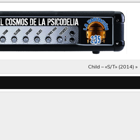
Child – «S/T» (2014) »