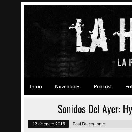
Saltar
al
contenido
La Habitación 235
Psychedelic, Stoner, Doom, Sludge, Fuzz, Space,
Inicio
Novedades
Podcast
En
Sonidos Del Ayer: H
12 de enero 2015
Paul Bracamonte