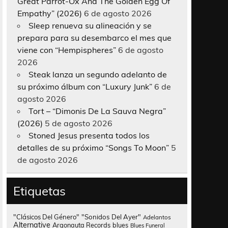
Great Parrot-Ox And The Golden Egg Of
Empathy” (2026)
6 de agosto 2026
Sleep renueva su alineación y se
prepara para su desembarco el mes que
viene con “Hempispheres”
6 de agosto
2026
Steak lanza un segundo adelanto de
su próximo álbum con “Luxury Junk”
6 de
agosto 2026
Tort – “Dimonis De La Sauva Negra”
(2026)
5 de agosto 2026
Stoned Jesus presenta todos los
detalles de su próximo “Songs To Moon”
5
de agosto 2026
Etiquetas
"Clásicos Del Género"
"Sonidos Del Ayer"
Adelantos
Alternative
Argonauta Records
blues
Blues Funeral