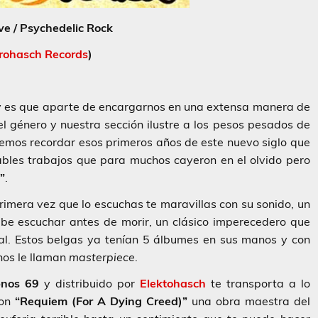
ve / Psychedelic Rock
trohasch Records
)
y es que aparte de encargarnos en una extensa manera de
 género y nuestra sección ilustre a los pesos pesados de
emos recordar esos primeros años de este nuevo siglo que
ables trabajos que para muchos cayeron en el olvido pero
”
.
rimera vez que lo escuchas te maravillas con su sonido, un
be escuchar antes de morir, un clásico imperecedero que
tal. Estos belgas ya tenían 5 álbumes en sus manos y con
anos le llaman
masterpiece
.
nos
69
y distribuido por
Elektohasch
te transporta a lo
con
“Requiem (For A Dying Creed)”
una obra maestra del