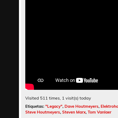
Visited 511 times, 1 visit(s) today
Etiquetas:
"Legacy"
,
Dave Houtmeyers
,
Elektroh
Steve Houtmeyers
,
Steven Marx
,
Tom Vanlaer