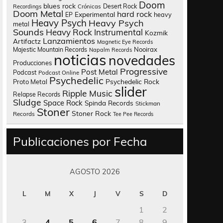
Doom
blues rock
Desert Rock
Recordings
Crónicas
Doom Metal
hard rock
Experimental
heavy
EP
Heavy Psych
Heavy Psych
metal
Sounds
Heavy Rock
Instrumental
Kozmik
Lanzamientos
Artifactz
Magnetic Eye Records
Nooirax
Majestic Mountain Records
Napalm Records
noticias
novedades
Producciones
Progressive
Post Metal
Podcast
Podcast Online
Psychedelic
Psychedelic Rock
Proto Metal
slider
Ripple Music
Relapse Records
Sludge
Space Rock
Spinda Records
Stickman
Stoner
Stoner Rock
Records
Tee Pee Records
Publicaciones por Fecha
AGOSTO 2026
L
M
X
J
V
S
D
1
2
3
4
5
6
7
8
9