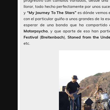
progresivo con cambios variados, desde una e
llorar, todo hecho perfectamente por unos suc
y
“My Journey To The Stars”
es dónde vemos es
con el particular guiño a unos grandes de la e
esperar de una banda que ha compartido 
Motorpsycho
, y que aparte de eso han parti
Festival
(
Breitenbach
),
Stoned
from
the
Unde
etc.