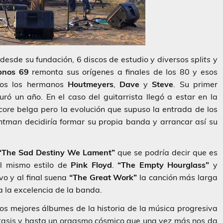
 desde su fundación, 6 discos de estudio y diversos
splits
y
pnos 69
remonta sus orígenes a finales de los 80 y esos
dos los hermanos
Houtmeyers
,
Dave
y
Steve
. Su primer
ró un año. En el caso del guitarrista llegó a estar en la
core
belga pero la evolución que supuso la entrada de los
ontman
decidiría formar su propia banda y arrancar así su
“The Sad Destiny We Lament”
que se podría decir que es
al mismo estilo de
Pink
Floyd
.
“The Empty Hourglass”
y
o y al final suena
“The Great Work”
la canción más larga
 la excelencia de la banda.
los mejores álbumes de la historia de la música progresiva
éxtasis y hasta un orgasmo cósmico que una vez más nos da