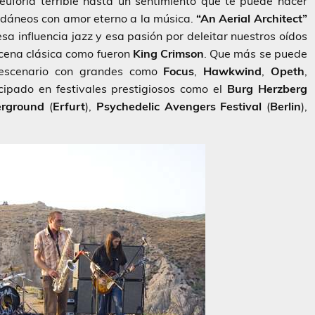
uforia terrible hasta un sentimiento que te puede hacer
edáneos con amor eterno a la música.
“An Aerial Architect”
a influencia jazz y esa pasión por deleitar nuestros oídos
scena clásica como fueron
King
Crimson
. Que más se puede
escenario con grandes como
Focus
,
Hawkwind
,
Opeth
,
cipado en festivales prestigiosos como el
Burg
Herzberg
rground
(
Erfurt
),
Psychedelic
Avengers
Festival
(
Berlin
),