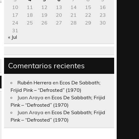
10
11
12
13
14
15
16
17
18
19
20
21
22
23
24
25
26
27
28
29
30
31
« Jul
Comentarios recientes
Rubén Herrera
en
Ecos De Sabbath;
Frijid Pink – “Defrosted” (1970)
Juan Araya
en
Ecos De Sabbath; Frijid
Pink – “Defrosted” (1970)
Juan Araya
en
Ecos De Sabbath; Frijid
Pink – “Defrosted” (1970)