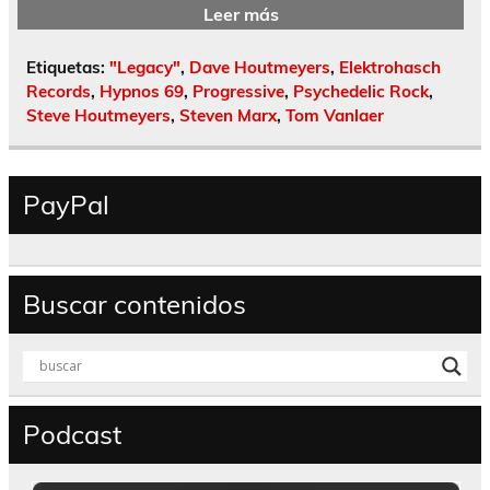
Leer más
Etiquetas:
"Legacy"
,
Dave Houtmeyers
,
Elektrohasch
Records
,
Hypnos 69
,
Progressive
,
Psychedelic Rock
,
Steve Houtmeyers
,
Steven Marx
,
Tom Vanlaer
PayPal
Buscar contenidos
Podcast