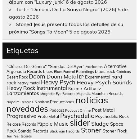
álbum con “Luxury Junk”
6 de agosto 2026
Tort – “Dimonis De La Sauva Negra” (2026)
5 de
agosto 2026
Stoned Jesus presenta todos los detalles de su
próximo “Songs To Moon”
5 de agosto 2026
Etiquetas
Alternative
"Clásicos Del Género"
"Sonidos Del Ayer"
Adelantos
blues rock
Argonauta Records
blues
Blues Funeral Recordings
Crónicas
Doom
Doom Metal
hard
Experimental
Desert Rock
EP
Heavy Psych
Heavy Psych Sounds
rock
heavy metal
Heavy Rock
Instrumental
Kozmik Artifactz
Lanzamientos
Majestic Mountain Records
Magnetic Eye Records
noticias
Nooirax Producciones
Napalm Records
novedades
Post Metal
Podcast
Podcast Online
Psychedelic
Progressive
Psychedelic Rock
Proto Metal
slider
Sludge
Ripple Music
Space
Relapse Records
Stoner
Rock
Spinda Records
Stoner Rock
Stickman Records
Tee Pee Records