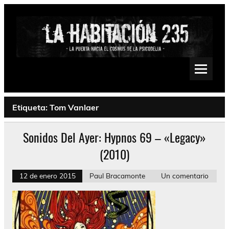
Saltar
al
contenido
La Habitación 235
Psychedelic, Stoner, Doom, Sludge, Fuzz, Space, Drone
Etiqueta:
Tom Vanlaer
Sonidos Del Ayer: Hypnos 69 – «Legacy»
(2010)
12 de enero 2015
Paul Bracamonte
Un comentario