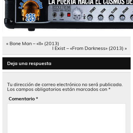
Navegación
« Bone Man – «II» (2013)
de
I Exist – «From Darkness» (2013) »
entradas
Deja una respuesta
Tu dirección de correo electrónico no será publicada.
Los campos obligatorios están marcados con
*
Comentario
*