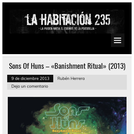
Saltar
al
contenido
La Habitación 235
Psychedelic, Stoner, Doom, Sludge, Fuzz, Space, Drone
Sons Of Huns – «Banishment Ritual» (2013)
9 de diciembre 2013
Rubén Herrera
Deja un comentario