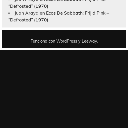
“Defrosted” (1970)
Juan Araya
en
Ecos De Sabbath; Frijid Pink –
“Defrosted” (1970)
Funciona con
WordPress
y
Leeway
.