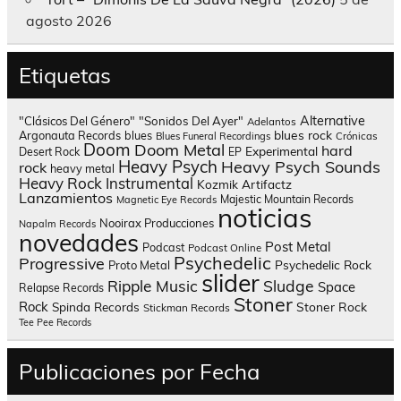
agosto 2026
Etiquetas
Alternative
"Clásicos Del Género"
"Sonidos Del Ayer"
Adelantos
blues rock
Argonauta Records
blues
Blues Funeral Recordings
Crónicas
Doom
Doom Metal
hard
Experimental
Desert Rock
EP
Heavy Psych
Heavy Psych Sounds
rock
heavy metal
Heavy Rock
Instrumental
Kozmik Artifactz
Lanzamientos
Majestic Mountain Records
Magnetic Eye Records
noticias
Nooirax Producciones
Napalm Records
novedades
Post Metal
Podcast
Podcast Online
Psychedelic
Progressive
Psychedelic Rock
Proto Metal
slider
Sludge
Ripple Music
Space
Relapse Records
Stoner
Rock
Spinda Records
Stoner Rock
Stickman Records
Tee Pee Records
Publicaciones por Fecha