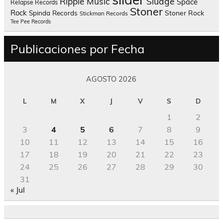
Sludge
Ripple Music
Space
Relapse Records
Stoner
Rock
Spinda Records
Stoner Rock
Stickman Records
Tee Pee Records
Publicaciones por Fecha
AGOSTO 2026
L
M
X
J
V
S
D
1
2
3
4
5
6
7
8
9
10
11
12
13
14
15
16
17
18
19
20
21
22
23
24
25
26
27
28
29
30
31
« Jul