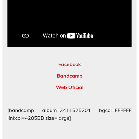
Facebook
Bandcamp
Web Oficial
[bandcamp album=3411525201 bgcol=FFFFFF
linkcol=4285BB size=large]