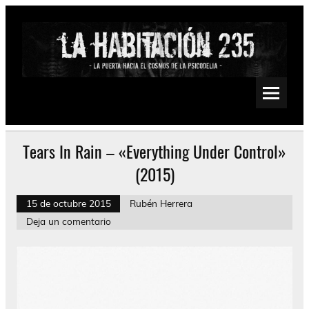
Saltar
al
contenido
La Habitación 235
Psychedelic, Stoner, Doom, Sludge, Fuzz, Space, Drone
Tears In Rain – «Everything Under Control»
(2015)
15 de octubre 2015
Rubén Herrera
Deja un comentario