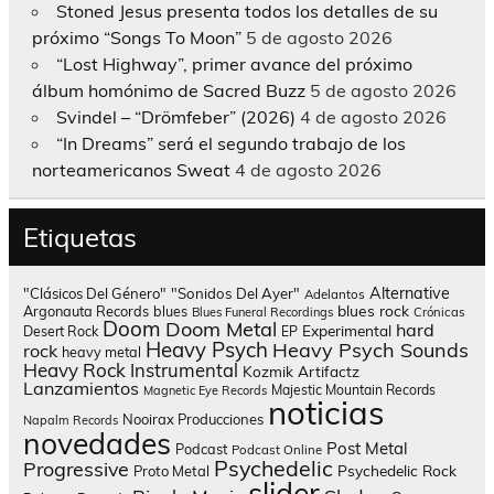
Stoned Jesus presenta todos los detalles de su
próximo “Songs To Moon”
5 de agosto 2026
“Lost Highway”, primer avance del próximo
álbum homónimo de Sacred Buzz
5 de agosto 2026
Svindel – “Drömfeber” (2026)
4 de agosto 2026
“In Dreams” será el segundo trabajo de los
norteamericanos Sweat
4 de agosto 2026
Etiquetas
Alternative
"Clásicos Del Género"
"Sonidos Del Ayer"
Adelantos
blues rock
Argonauta Records
blues
Blues Funeral Recordings
Crónicas
Doom
Doom Metal
hard
Experimental
Desert Rock
EP
Heavy Psych
Heavy Psych Sounds
rock
heavy metal
Heavy Rock
Instrumental
Kozmik Artifactz
Lanzamientos
Majestic Mountain Records
Magnetic Eye Records
noticias
Nooirax Producciones
Napalm Records
novedades
Post Metal
Podcast
Podcast Online
Psychedelic
Progressive
Psychedelic Rock
Proto Metal
slider