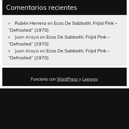
Comentarios recientes
Rubén Herrera
en
Ecos De Sabbath; Frijid Pink –
“Defrosted” (1970)
Juan Araya
en
Ecos De Sabbath; Frijid Pink –
“Defrosted” (1970)
Juan Araya
en
Ecos De Sabbath; Frijid Pink –
“Defrosted” (1970)
Funciona con
WordPress
y
Leeway
.