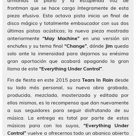
armonías al piano y la estupenda voz de
frontman
que se hace cargo íntegramente de esta
pieza efusiva. Esta octava pista inicia un final de
disco mágico y totalmente embaucador con sus dos
últimas pistas acústicas; la nueva pieza mostrada
anteriormente
“May Machine”
en una versión sin
enchufes y su tema final
“Change”
, dónde
Jim
queda
solo ante la inmensidad para dejarnos su enésima
gran aportación que acabará apagando la gran
llama de este
“Everything Under Control”
.
Fin de fiesta en este 2015 para
Tears In Rain
desde
su lado más personal, su nueva obra grabada,
producida, mezclada, masterizada y editada por
ellos mismos, es la recompensa que dan nuevamente
a sus seguidores para seguir disfrutando de su
música. La entrega es total por parte de estos
músicos para con los suyos,
“Everything Under
Control”
vuelve a ofrecernos todo un abanico abierto