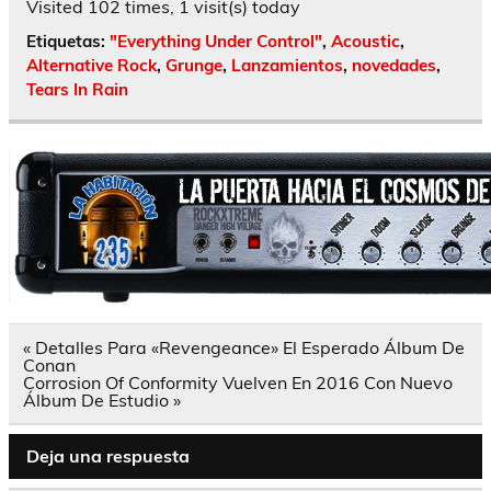
Visited 102 times, 1 visit(s) today
Etiquetas:
"Everything Under Control"
,
Acoustic
,
Alternative Rock
,
Grunge
,
Lanzamientos
,
novedades
,
Tears In Rain
Navegación
« Detalles Para «Revengeance» El Esperado Álbum De
de
Conan
entradas
Corrosion Of Conformity Vuelven En 2016 Con Nuevo
Álbum De Estudio »
Deja una respuesta