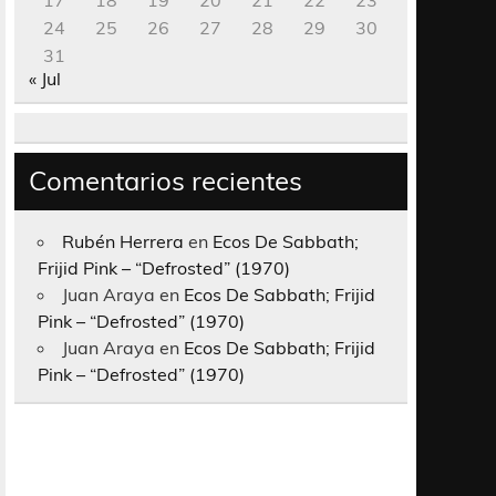
17
18
19
20
21
22
23
24
25
26
27
28
29
30
31
« Jul
Comentarios recientes
Rubén Herrera
en
Ecos De Sabbath;
Frijid Pink – “Defrosted” (1970)
Juan Araya
en
Ecos De Sabbath; Frijid
Pink – “Defrosted” (1970)
Juan Araya
en
Ecos De Sabbath; Frijid
Pink – “Defrosted” (1970)