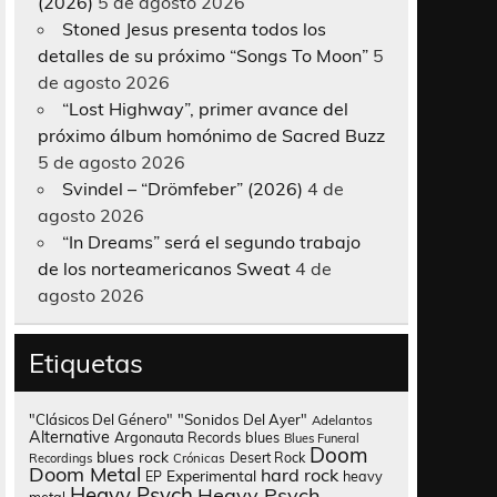
(2026)
5 de agosto 2026
Stoned Jesus presenta todos los
detalles de su próximo “Songs To Moon”
5
de agosto 2026
“Lost Highway”, primer avance del
próximo álbum homónimo de Sacred Buzz
5 de agosto 2026
Svindel – “Drömfeber” (2026)
4 de
agosto 2026
“In Dreams” será el segundo trabajo
de los norteamericanos Sweat
4 de
agosto 2026
Etiquetas
"Clásicos Del Género"
"Sonidos Del Ayer"
Adelantos
Alternative
Argonauta Records
blues
Blues Funeral
Doom
blues rock
Desert Rock
Recordings
Crónicas
Doom Metal
hard rock
Experimental
heavy
EP
Heavy Psych
Heavy Psych