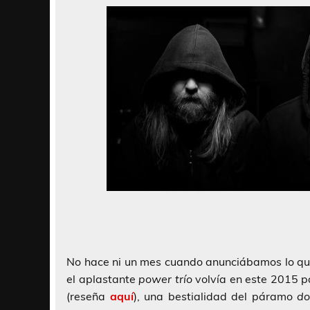
No hace ni un mes cuando anunciábamos lo qu
el aplastante
power trío
volvía en este 2015 pa
(reseña
aquí
), una bestialidad del páramo
d