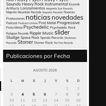
metal
Sounds
Heavy Rock
Instrumental
Kozmik
Lanzamientos
Artifactz
Magnetic Eye Records
Nooirax
Majestic Mountain Records
Napalm Records
noticias
novedades
Producciones
Progressive
Post Metal
Podcast
Podcast Online
Psychedelic
Psychedelic Rock
Proto Metal
slider
Ripple Music
Relapse Records
Sludge
Space Rock
Spinda Records
Stickman
Stoner
Stoner Rock
Records
Tee Pee Records
Publicaciones por Fecha
AGOSTO 2026
L
M
X
J
V
S
D
1
2
3
4
5
6
7
8
9
10
11
12
13
14
15
16