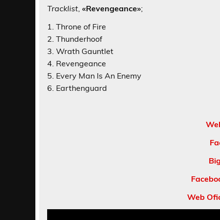
Tracklist
,
«Revengeance»
;
1. Throne of Fire
2. Thunderhoof
3. Wrath Gauntlet
4. Revengeance
5. Every Man Is An Enemy
6. Earthenguard
Web
Fa
Bi
Facebo
Web Ofi