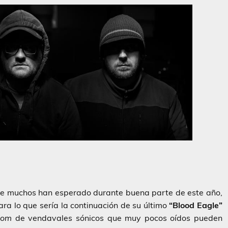
e muchos han esperado durante buena parte de este año,
ra lo que sería la continuación de su último
“Blood Eagle”
oom
de vendavales sónicos que muy pocos oídos pueden