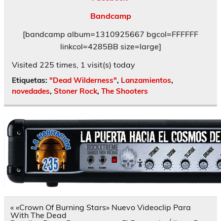
Bandcamp
[bandcamp album=1310925667 bgcol=FFFFFF
linkcol=4285BB size=large]
Visited 225 times, 1 visit(s) today
Etiquetas:
"Dead Wilderness"
,
Lanzamientos
,
novedades
,
Stoner Rock
,
The Shooters
Navegación
« «Crown Of Burning Stars» Nuevo Videoclip Para
de
With The Dead