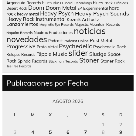
blues rock
Argonauta Records
blues
Blues Funeral Recordings
Crónicas
Doom
Doom Metal
hard
Experimental
Desert Rock
EP
Heavy Psych
Heavy Psych Sounds
rock
heavy metal
Heavy Rock
Instrumental
Kozmik Artifactz
Lanzamientos
Majestic Mountain Records
Magnetic Eye Records
noticias
Nooirax Producciones
Napalm Records
novedades
Post Metal
Podcast
Podcast Online
Psychedelic
Progressive
Psychedelic Rock
Proto Metal
slider
Sludge
Ripple Music
Space
Relapse Records
Stoner
Rock
Spinda Records
Stoner Rock
Stickman Records
Tee Pee Records
Publicaciones por Fecha
AGOSTO 2026
L
M
X
J
V
S
D
1
2
3
4
5
6
7
8
9