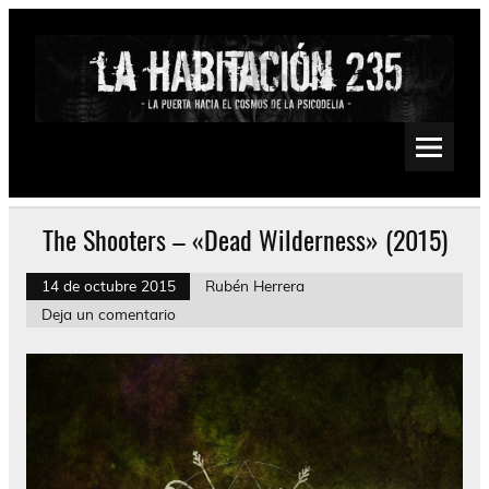
Saltar
al
contenido
La Habitación 235
Psychedelic, Stoner, Doom, Sludge, Fuzz, Space, Drone
The Shooters – «Dead Wilderness» (2015)
14 de octubre 2015
Rubén Herrera
Deja un comentario