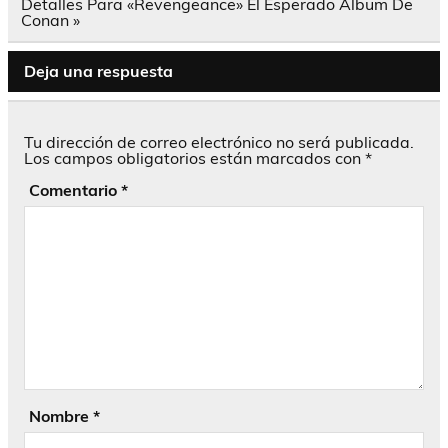
entradas
Detalles Para «Revengeance» El Esperado Álbum De
Conan »
Deja una respuesta
Tu dirección de correo electrónico no será publicada.
Los campos obligatorios están marcados con
*
Comentario
*
Nombre
*