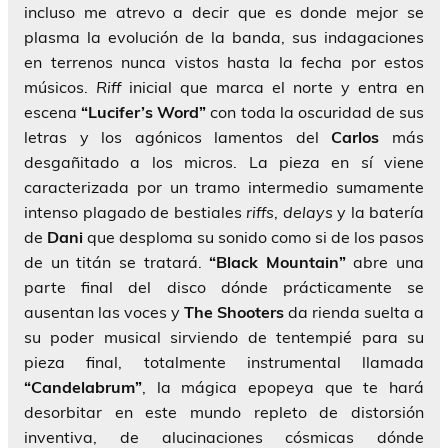
incluso me atrevo a decir que es donde mejor se
plasma la evolución de la banda, sus indagaciones
en terrenos nunca vistos hasta la fecha por estos
músicos.
Riff
inicial que marca el norte y entra en
escena
“Lucifer’s Word”
con toda la oscuridad de sus
letras y los agónicos lamentos del
Carlos
más
desgañitado a los micros. La pieza en sí viene
caracterizada por un tramo intermedio sumamente
intenso plagado de bestiales
riffs
,
delays
y la batería
de
Dani
que desploma su sonido como si de los pasos
de un titán se tratará.
“Black Mountain”
abre una
parte final del disco dónde prácticamente se
ausentan las voces y
The Shooters
da rienda suelta a
su poder musical sirviendo de tentempié para su
pieza final, totalmente instrumental llamada
“Candelabrum”
, la mágica epopeya que te hará
desorbitar en este mundo repleto de distorsión
inventiva, de alucinaciones cósmicas dónde