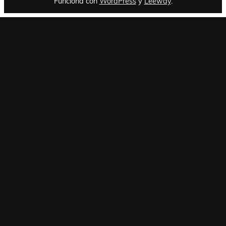
Funciona con
WordPress
y
Leeway
.