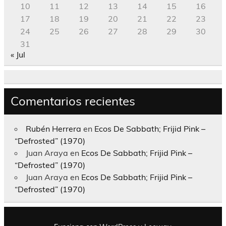
10
11
12
13
14
15
16
17
18
19
20
21
22
23
24
25
26
27
28
29
30
31
« Jul
Comentarios recientes
Rubén Herrera
en
Ecos De Sabbath; Frijid Pink –
“Defrosted” (1970)
Juan Araya
en
Ecos De Sabbath; Frijid Pink –
“Defrosted” (1970)
Juan Araya
en
Ecos De Sabbath; Frijid Pink –
“Defrosted” (1970)