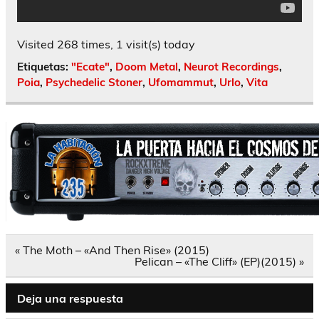
Visited 268 times, 1 visit(s) today
Etiquetas:
"Ecate"
,
Doom Metal
,
Neurot Recordings
,
Poia
,
Psychedelic Stoner
,
Ufomammut
,
Urlo
,
Vita
Navegación
« The Moth – «And Then Rise» (2015)
de
Pelican – «The Cliff» (EP)(2015) »
entradas
Deja una respuesta