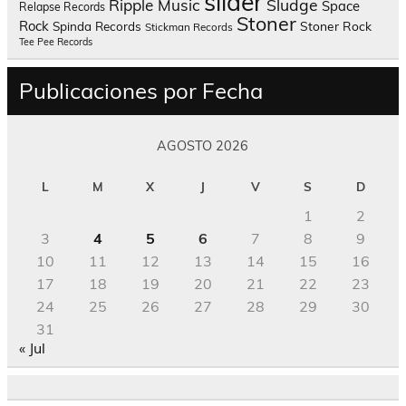
slider
Sludge
Ripple Music
Space
Relapse Records
Stoner
Rock
Spinda Records
Stoner Rock
Stickman Records
Tee Pee Records
Publicaciones por Fecha
AGOSTO 2026
L
M
X
J
V
S
D
1
2
3
4
5
6
7
8
9
10
11
12
13
14
15
16
17
18
19
20
21
22
23
24
25
26
27
28
29
30
31
« Jul