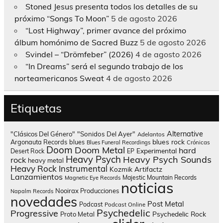
Stoned Jesus presenta todos los detalles de su
próximo “Songs To Moon”
5 de agosto 2026
“Lost Highway”, primer avance del próximo
álbum homónimo de Sacred Buzz
5 de agosto 2026
Svindel – “Drömfeber” (2026)
4 de agosto 2026
“In Dreams” será el segundo trabajo de los
norteamericanos Sweat
4 de agosto 2026
Etiquetas
Alternative
"Clásicos Del Género"
"Sonidos Del Ayer"
Adelantos
blues rock
Argonauta Records
blues
Blues Funeral Recordings
Crónicas
Doom
Doom Metal
hard
Experimental
Desert Rock
EP
Heavy Psych
Heavy Psych Sounds
rock
heavy metal
Heavy Rock
Instrumental
Kozmik Artifactz
Lanzamientos
Majestic Mountain Records
Magnetic Eye Records
noticias
Nooirax Producciones
Napalm Records
novedades
Post Metal
Podcast
Podcast Online
Psychedelic
Progressive
Psychedelic Rock
Proto Metal