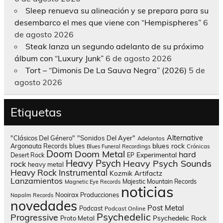
Sleep renueva su alineación y se prepara para su
desembarco el mes que viene con “Hempispheres”
6
de agosto 2026
Steak lanza un segundo adelanto de su próximo
álbum con “Luxury Junk”
6 de agosto 2026
Tort – “Dimonis De La Sauva Negra” (2026)
5 de
agosto 2026
Etiquetas
Alternative
"Clásicos Del Género"
"Sonidos Del Ayer"
Adelantos
blues rock
Argonauta Records
blues
Blues Funeral Recordings
Crónicas
Doom
Doom Metal
hard
Experimental
Desert Rock
EP
Heavy Psych
Heavy Psych Sounds
rock
heavy metal
Heavy Rock
Instrumental
Kozmik Artifactz
Lanzamientos
Majestic Mountain Records
Magnetic Eye Records
noticias
Nooirax Producciones
Napalm Records
novedades
Post Metal
Podcast
Podcast Online
Psychedelic
Progressive
Psychedelic Rock
Proto Metal