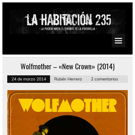
Saltar
al
contenido
La Habitación 235
Psychedelic, Stoner, Doom, Sludge, Fuzz, Space, Drone
Wolfmother – «New Crown» (2014)
24 de marzo 2014
Rubén Herrera
2 comentarios