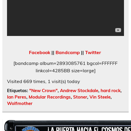
Facebook
||
Bandcamp
||
Twitter
[bandcamp album=2893085761 bgcol=FFFFFF
linkcol=4285BB size=large]
Visited 669 times, 1 visit(s) today
Etiquetas:
"New Crown"
,
Andrew Stockdale
,
hard rock
,
Ian Peres
,
Modular Recordings
,
Stoner
,
Vin Steele
,
Wolfmother