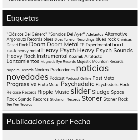
Etiquetas
Alternative
"Clásicos Del Género"
"Sonidos Del Ayer"
Adelantos
blues rock
Argonauta Records
blues
Blues Funeral Recordings
Crónicas
Doom
Doom Metal
hard
Experimental
Desert Rock
EP
Heavy Psych
Heavy Psych Sounds
rock
heavy metal
Heavy Rock
Instrumental
Kozmik Artifactz
Lanzamientos
Majestic Mountain Records
Magnetic Eye Records
noticias
Nooirax Producciones
Napalm Records
novedades
Post Metal
Podcast
Podcast Online
Psychedelic
Progressive
Psychedelic Rock
Proto Metal
slider
Sludge
Ripple Music
Space
Relapse Records
Stoner
Rock
Spinda Records
Stoner Rock
Stickman Records
Tee Pee Records
Publicaciones por Fecha