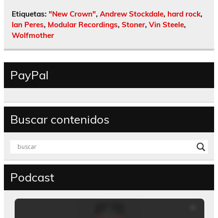
Etiquetas:
"New Crown"
,
Andrew Stockdale
,
hard rock
,
Ian Peres
,
Modular Recordings
,
Stoner
,
Vin Steele
,
Wolfmother
PayPal
Buscar contenidos
Podcast