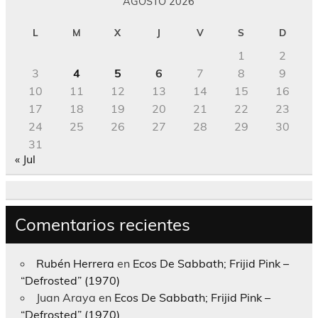
AGOSTO 2026
L
M
X
J
V
S
D
1
2
3
4
5
6
7
8
9
10
11
12
13
14
15
16
17
18
19
20
21
22
23
24
25
26
27
28
29
30
31
« Jul
Comentarios recientes
Rubén Herrera
en
Ecos De Sabbath; Frijid Pink –
“Defrosted” (1970)
Juan Araya
en
Ecos De Sabbath; Frijid Pink –
“Defrosted” (1970)