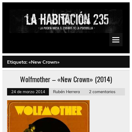
Saltar
al
contenido
La Habitación 235
Psychedelic, Stoner, Doom, Sludge, Fuzz, Space, Drone
Etiqueta:
«New Crown»
Wolfmother – «New Crown» (2014)
24 de marzo 2014
Rubén Herrera
2 comentarios