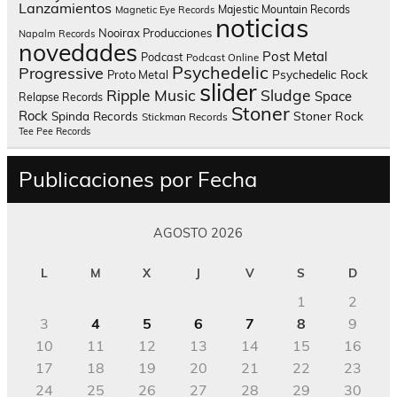
Lanzamientos
Majestic Mountain Records
Magnetic Eye Records
noticias
Nooirax Producciones
Napalm Records
novedades
Post Metal
Podcast
Podcast Online
Psychedelic
Progressive
Psychedelic Rock
Proto Metal
slider
Sludge
Ripple Music
Space
Relapse Records
Stoner
Rock
Spinda Records
Stoner Rock
Stickman Records
Tee Pee Records
Publicaciones por Fecha
AGOSTO 2026
L
M
X
J
V
S
D
1
2
3
4
5
6
7
8
9
10
11
12
13
14
15
16
17
18
19
20
21
22
23
24
25
26
27
28
29
30