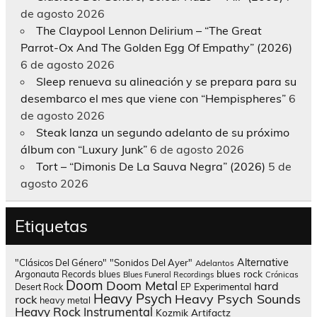
de agosto 2026
The Claypool Lennon Delirium – “The Great
Parrot-Ox And The Golden Egg Of Empathy” (2026)
6 de agosto 2026
Sleep renueva su alineación y se prepara para su
desembarco el mes que viene con “Hempispheres”
6
de agosto 2026
Steak lanza un segundo adelanto de su próximo
álbum con “Luxury Junk”
6 de agosto 2026
Tort – “Dimonis De La Sauva Negra” (2026)
5 de
agosto 2026
Etiquetas
Alternative
"Clásicos Del Género"
"Sonidos Del Ayer"
Adelantos
blues rock
Argonauta Records
blues
Blues Funeral Recordings
Crónicas
Doom
Doom Metal
hard
Experimental
Desert Rock
EP
Heavy Psych
Heavy Psych Sounds
rock
heavy metal
Heavy Rock
Instrumental
Kozmik Artifactz