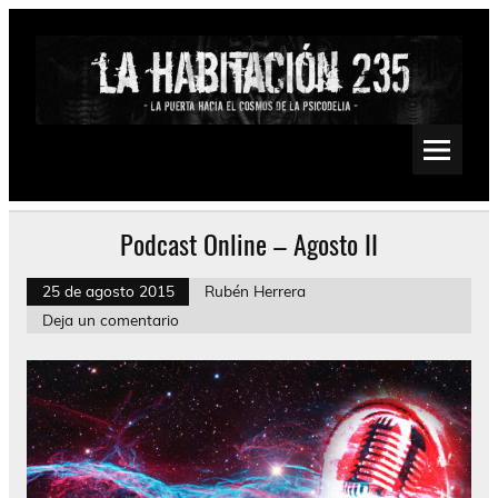
Saltar
al
contenido
La Habitación 235
Psychedelic, Stoner, Doom, Sludge, Fuzz, Space, Drone
Podcast Online – Agosto II
25 de agosto 2015
Rubén Herrera
Deja un comentario