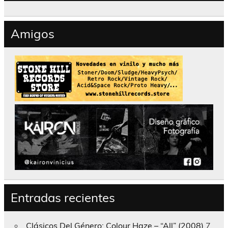
Amigos
Entradas recientes
Clásicos Del Género; Colour Haze – “All” (2008)
7