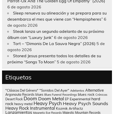
Parrot-Ox And The Golden Egg Of Empathy” (2026)
6 de agosto 2026
Sleep renueva su alineación y se prepara para su
desembarco el mes que viene con “Hempispheres”
6
de agosto 2026
Steak lanza un segundo adelanto de su próximo
álbum con “Luxury Junk”
6 de agosto 2026
Tort – “Dimonis De La Sauva Negra” (2026)
5 de
agosto 2026
Stoned Jesus presenta todos los detalles de su
próximo “Songs To Moon”
5 de agosto 2026
Etiquetas
Alternative
"Clásicos Del Género"
"Sonidos Del Ayer"
Adelantos
blues rock
Argonauta Records
blues
Blues Funeral Recordings
Crónicas
Doom
Doom Metal
hard
Experimental
Desert Rock
EP
Heavy Psych
Heavy Psych Sounds
rock
heavy metal
Heavy Rock
Instrumental
Kozmik Artifactz
Lanzamientos
Majestic Mountain Records
Magnetic Eye Records