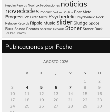
noticias
Nooirax Producciones
Napalm Records
novedades
Post Metal
Podcast
Podcast Online
Psychedelic
Progressive
Psychedelic Rock
Proto Metal
slider
Sludge
Ripple Music
Space
Relapse Records
Stoner
Rock
Spinda Records
Stoner Rock
Stickman Records
Tee Pee Records
Publicaciones por Fecha
AGOSTO 2026
L
M
X
J
V
S
D
1
2
3
4
5
6
7
8
9
10
11
12
13
14
15
16
17
18
19
20
21
22
23
24
25
26
27
28
29
30