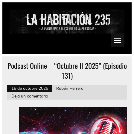
Saltar
al
contenido
La Habitación 235
Psychedelic, Stoner, Doom, Sludge, Fuzz, Space, Drone
Podcast Online – “Octubre II 2025” (Episodio
131)
16 de octubre 2025
Rubén Herrera
Deja un comentario