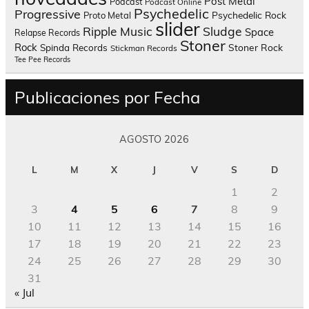
Post Metal
Podcast
Podcast Online
Psychedelic
Progressive
Psychedelic Rock
Proto Metal
slider
Sludge
Ripple Music
Space
Relapse Records
Stoner
Rock
Spinda Records
Stoner Rock
Stickman Records
Tee Pee Records
Publicaciones por Fecha
AGOSTO 2026
L
M
X
J
V
S
D
1
2
3
4
5
6
7
8
9
10
11
12
13
14
15
16
17
18
19
20
21
22
23
24
25
26
27
28
29
30
31
« Jul