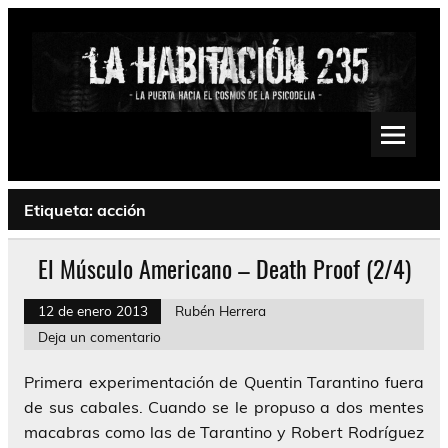
Saltar
al
contenido
La Habitación 235
Psychedelic, Stoner, Doom, Sludge, Fuzz, Space, Drone
Etiqueta:
acción
El Músculo Americano – Death Proof (2/4)
12 de enero 2013
Rubén Herrera
Deja un comentario
Primera experimentación de Quentin Tarantino fuera
de sus cabales. Cuando se le propuso a dos mentes
macabras como las de Tarantino y Robert Rodríguez