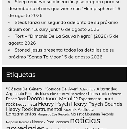
Sleep renueva su alineación y se prepara para su
desembarco el mes que viene con “Hempispheres”
6
de agosto 2026
Steak lanza un segundo adelanto de su próximo
álbum con “Luxury Junk”
6 de agosto 2026
Tort – “Dimonis De La Sauva Negra” (2026)
5 de
agosto 2026
Stoned Jesus presenta todos los detalles de su
próximo “Songs To Moon”
5 de agosto 2026
Etiquetas
Alternative
"Clásicos Del Género"
"Sonidos Del Ayer"
Adelantos
blues rock
Argonauta Records
blues
Blues Funeral Recordings
Crónicas
Doom
Doom Metal
hard
Experimental
Desert Rock
EP
Heavy Psych
Heavy Psych Sounds
rock
heavy metal
Heavy Rock
Instrumental
Kozmik Artifactz
Lanzamientos
Majestic Mountain Records
Magnetic Eye Records
noticias
Nooirax Producciones
Napalm Records
novedades