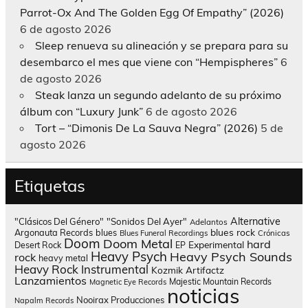
Parrot-Ox And The Golden Egg Of Empathy” (2026)
6 de agosto 2026
Sleep renueva su alineación y se prepara para su
desembarco el mes que viene con “Hempispheres”
6
de agosto 2026
Steak lanza un segundo adelanto de su próximo
álbum con “Luxury Junk”
6 de agosto 2026
Tort – “Dimonis De La Sauva Negra” (2026)
5 de
agosto 2026
Etiquetas
Alternative
"Clásicos Del Género"
"Sonidos Del Ayer"
Adelantos
blues rock
Argonauta Records
blues
Blues Funeral Recordings
Crónicas
Doom
Doom Metal
hard
Experimental
Desert Rock
EP
Heavy Psych
Heavy Psych Sounds
rock
heavy metal
Heavy Rock
Instrumental
Kozmik Artifactz
Lanzamientos
Majestic Mountain Records
Magnetic Eye Records
noticias
Nooirax Producciones
Napalm Records