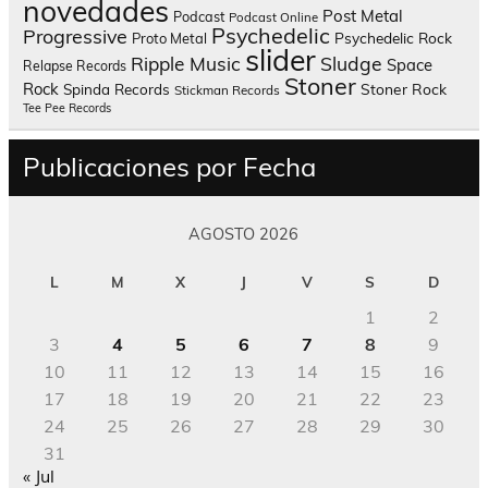
novedades
Post Metal
Podcast
Podcast Online
Psychedelic
Progressive
Psychedelic Rock
Proto Metal
slider
Sludge
Ripple Music
Space
Relapse Records
Stoner
Rock
Spinda Records
Stoner Rock
Stickman Records
Tee Pee Records
Publicaciones por Fecha
AGOSTO 2026
L
M
X
J
V
S
D
1
2
3
4
5
6
7
8
9
10
11
12
13
14
15
16
17
18
19
20
21
22
23
24
25
26
27
28
29
30
31
« Jul