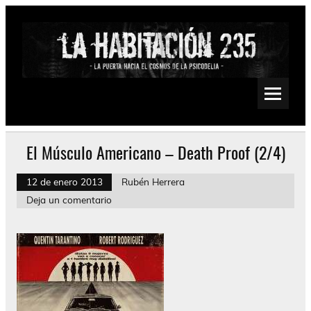
Saltar
al
contenido
La Habitación 235
Psychedelic, Stoner, Doom, Sludge, Fuzz, Space, Drone
El Músculo Americano – Death Proof (2/4)
12 de enero 2013
Rubén Herrera
Deja un comentario