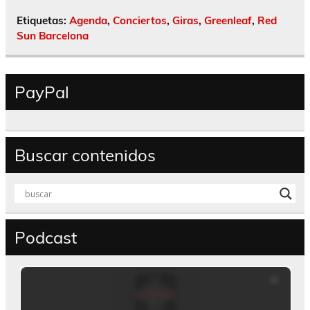
Etiquetas:
Agenda
,
Conciertos
,
Giras
,
Greenleaf
,
Red
Sun Barcelona
PayPal
Buscar contenidos
Podcast