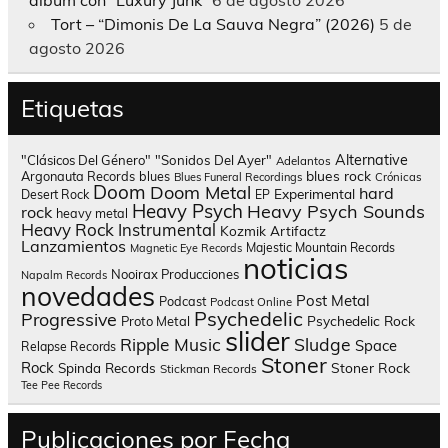
Tort – “Dimonis De La Sauva Negra” (2026)
5 de
agosto 2026
Etiquetas
Alternative
"Clásicos Del Género"
"Sonidos Del Ayer"
Adelantos
blues rock
Argonauta Records
blues
Blues Funeral Recordings
Crónicas
Doom
Doom Metal
hard
Experimental
Desert Rock
EP
Heavy Psych
Heavy Psych Sounds
rock
heavy metal
Heavy Rock
Instrumental
Kozmik Artifactz
Lanzamientos
Majestic Mountain Records
Magnetic Eye Records
noticias
Nooirax Producciones
Napalm Records
novedades
Post Metal
Podcast
Podcast Online
Psychedelic
Progressive
Psychedelic Rock
Proto Metal
slider
Sludge
Ripple Music
Space
Relapse Records
Stoner
Rock
Spinda Records
Stoner Rock
Stickman Records
Tee Pee Records
Publicaciones por Fecha