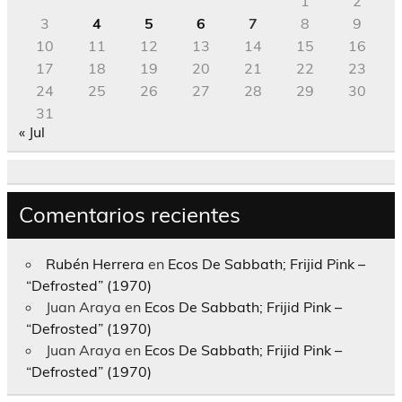
1
2
3
4
5
6
7
8
9
10
11
12
13
14
15
16
17
18
19
20
21
22
23
24
25
26
27
28
29
30
31
« Jul
Comentarios recientes
Rubén Herrera
en
Ecos De Sabbath; Frijid Pink –
“Defrosted” (1970)
Juan Araya
en
Ecos De Sabbath; Frijid Pink –
“Defrosted” (1970)
Juan Araya
en
Ecos De Sabbath; Frijid Pink –
“Defrosted” (1970)