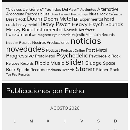
Alternative
"Clásicos Del Género"
"Sonidos Del Ayer"
Adelantos
blues rock
Argonauta Records
blues
Blues Funeral Recordings
Crónicas
Doom
Doom Metal
hard
Experimental
Desert Rock
EP
Heavy Psych
Heavy Psych Sounds
rock
heavy metal
Heavy Rock
Instrumental
Kozmik Artifactz
Lanzamientos
Majestic Mountain Records
Magnetic Eye Records
noticias
Nooirax Producciones
Napalm Records
novedades
Post Metal
Podcast
Podcast Online
Psychedelic
Progressive
Psychedelic Rock
Proto Metal
slider
Sludge
Ripple Music
Space
Relapse Records
Stoner
Rock
Spinda Records
Stoner Rock
Stickman Records
Tee Pee Records
Publicaciones por Fecha
AGOSTO 2026
L
M
X
J
V
S
D