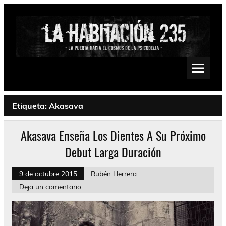
Saltar
al
contenido
La Habitación 235
Psychedelic, Stoner, Doom, Sludge, Fuzz, Space, Drone
Etiqueta:
Akasava
Akasava Enseña Los Dientes A Su Próximo
Debut Larga Duración
9 de octubre 2015
Rubén Herrera
Deja un comentario