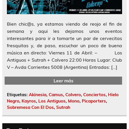
Bien chic@s, ya estamos viendo de reojo el fin de
semana y aqui les dejamos unos eventos
interesantes para ir a tomarte un par de cervecitas
fresquitas y, de paso, escuchar un poco de buena
música en directo: Viernes 11 de Abril: – Los
Antiguos + Sutrah + Colvero 22:00 Horas Lugar: Club
V – Avda Corrientes 5008 (Argentina) Entradas: […]
Leer más
Etiquetas:
Akinesia
,
Camus
,
Colvero
,
Conciertos
,
Hielo
Negro
,
Kayros
,
Los Antiguos
,
Mono
,
Picaporters
,
Sobremesa Con El Dos
,
Sutrah