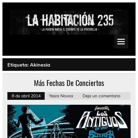
Saltar
al
contenido
La Habitación 235
Psychedelic, Stoner, Doom, Sludge, Fuzz, Space, Drone
Etiqueta:
Akinesia
Más Fechas De Conciertos
8 de abril 2014
Yaiza Novoa
Deja un comentario