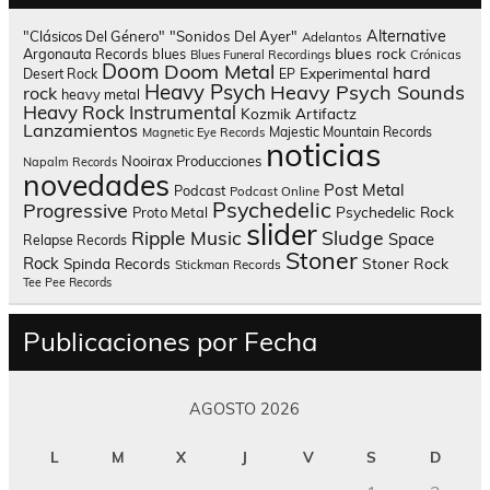
Alternative
"Clásicos Del Género"
"Sonidos Del Ayer"
Adelantos
blues rock
Argonauta Records
blues
Blues Funeral Recordings
Crónicas
Doom
Doom Metal
hard
Experimental
Desert Rock
EP
Heavy Psych
Heavy Psych Sounds
rock
heavy metal
Heavy Rock
Instrumental
Kozmik Artifactz
Lanzamientos
Majestic Mountain Records
Magnetic Eye Records
noticias
Nooirax Producciones
Napalm Records
novedades
Post Metal
Podcast
Podcast Online
Psychedelic
Progressive
Psychedelic Rock
Proto Metal
slider
Sludge
Ripple Music
Space
Relapse Records
Stoner
Rock
Spinda Records
Stoner Rock
Stickman Records
Tee Pee Records
Publicaciones por Fecha
AGOSTO 2026
L
M
X
J
V
S
D