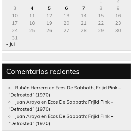
1
2
3
4
5
6
7
8
9
10
11
12
13
14
15
16
17
18
19
20
21
22
23
24
25
26
27
28
29
30
31
« Jul
Comentarios recientes
Rubén Herrera
en
Ecos De Sabbath; Frijid Pink –
“Defrosted” (1970)
Juan Araya
en
Ecos De Sabbath; Frijid Pink –
“Defrosted” (1970)
Juan Araya
en
Ecos De Sabbath; Frijid Pink –
“Defrosted” (1970)